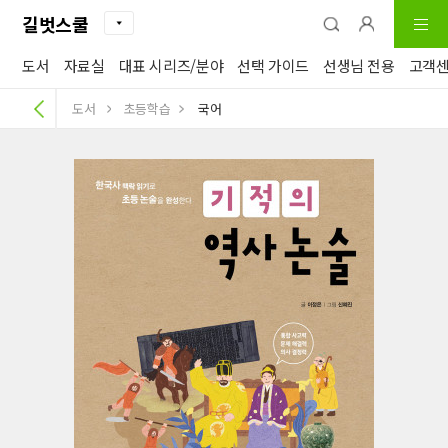
길벗스쿨
도서
자료실
대표 시리즈/분야
선택 가이드
선생님 전용
고객
도서
초등학습
국어