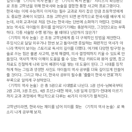
길벗스쿨 〈기적의 역사 논술〉은 〈기적의 독서 논술〉 시리즈의 확장판으
로 초등 고학년을 위해 한국사와 논술을 결합한 통합 사고력 프로그램이다.
한국사는 이제 수능까지 이어지는 필수 교과로 자리 잡은 만큼 초등학생에게
도 중요한 과목이 되었다. 초등 고학년이 되면 본격적으로 한국사를 배우게 되
는데, 사회 교과서로 처음 만나는 한국사는 단번에 소화하기 어렵다. 만화로
보는 역사도 아이들의 흥미를 끌어당기기에는 충분하지만, 그것만으로는 부족
하다. 각종 서술형 수행 평가는 볼 때마다 난감하지 않은가?
〈기적의 역사 논술〉은 초등 고학년에게 좀 더 구체적인 방법을 제안한다.
주입식으로 달달 외우거나 한번 보고 돌아서면 증발하는 파편적인 역사가 아
니라 맥락이 보이는 스토리로 독서의 깊이를 더했다. 여기에 다양한 탐구형 논
술로 쓰는 힘은 물론 사고력, 문제 해결력, 의사 결정력까지 키울 수 있도록 만
들었다. 역사적 맥락 이해의 도움을 줄 수 있는 핵심 키워드와 용어 설명, 참고
자료도 친절하게 나와 있어 배경지식을 쌓는 데 도움이 된다. 그 시대를 짐작
하게 하는 그림과 생생한 사진도 아이들의 역사 공부를 더욱 깊이있게 만들어
줄 것이다. 그리고 하나 더, 한국사 공부의 필수품 ‘줄줄이 한국사 연표’까지
부록으로 알차게 구성하였다.
〈기적의 역사 논술〉은 총 5권으로 시대별로 나뉜다. 1권 선사~남북국부터
2권 고려, 3권 조선1, 4권 조선2~대한 제국, 5권 일제 강점기~현대에 이르기
까지 교과 과정에서 핵심적으로 다루는 40가지 이야기가 펼쳐진다.
고학년이라면, 한국사는 재미를 넘어 의미를 찾는 〈기적의 역사 논술〉로 똑
소리 나게 공부해 보자.