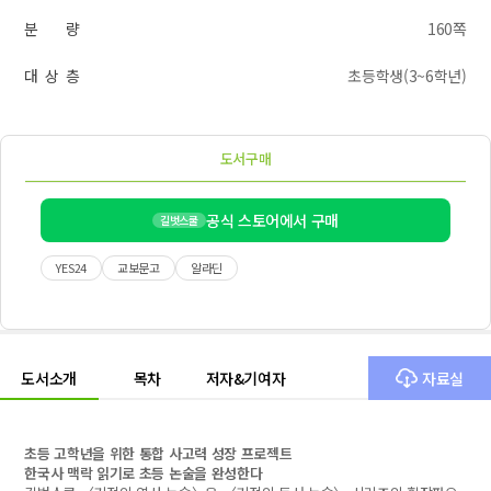
분 량
160쪽
대 상 층
초등학생(3~6학년)
도서구매
공식 스토어에서 구매
길벗스쿨
YES24
교보문고
알라딘
도서소개
목차
저자&기여자
자료실
초등 고학년을 위한 통합 사고력 성장 프로젝트
한국사 맥락 읽기로 초등 논술을 완성한다