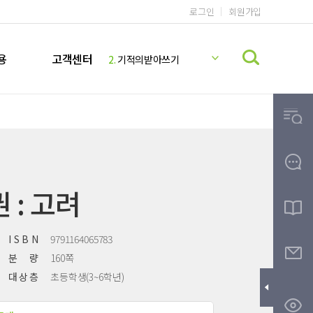
로그인
회원가입
1.
기적의 계산법
용
고객센터
2.
기적의받아쓰기
3.
기적의파닉스
4.
기적의독해력
5.
기적의 영어리딩
6.
기적의 계산법 5학년 9권 정답지
7.
미국교과서 READING
8.
기적의 계산법 5학년 10권 정답지
 : 고려
9.
기적받아쓰기
10.
기적의한글
I S B N
9791164065783
분 량
160쪽
대 상 층
초등학생(3~6학년)