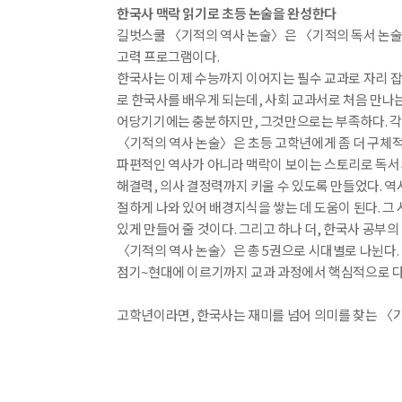
한국사 맥락 읽기로 초등 논술을 완성한다
길벗스쿨 〈기적의 역사 논술〉은 〈기적의 독서 논술
고력 프로그램이다.
한국사는 이제 수능까지 이어지는 필수 교과로 자리 잡
로 한국사를 배우게 되는데, 사회 교과서로 처음 만나
어당기기에는 충분하지만, 그것만으로는 부족하다. 각
〈기적의 역사 논술〉은 초등 고학년에게 좀 더 구체
파편적인 역사가 아니라 맥락이 보이는 스토리로 독서의
해결력, 의사 결정력까지 키울 수 있도록 만들었다. 역
절하게 나와 있어 배경지식을 쌓는 데 도움이 된다. 그
있게 만들어 줄 것이다. 그리고 하나 더, 한국사 공부
〈기적의 역사 논술〉은 총 5권으로 시대별로 나뉜다. 1권
종류
점기~현대에 이르기까지 교과 과정에서 핵심적으로 다
인증
알림 메시지
문의
고학년이라면, 한국사는 재미를 넘어 의미를 찾는 〈기
ISB
부가
문의 
부가