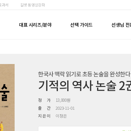
교과서
길벗 동영상강좌
실
대표 시리즈/분야
선택 가이드
선생님 전
한국사 맥락 읽기로 초등 논술을 완성한다
기적의 역사 논술 2권
정 가
13,000원
출 간
2023-11-01
지 은 이
이정은