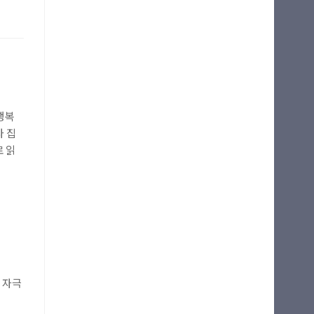
행복
사 집
로 읽
 자극