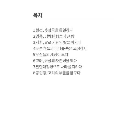
제목
종이책
도서 
목차
최근 이용 자료
내용
1 왕건, 후삼국을 통일하다
2 광종, 강력한 힘을 가진 왕
3 서희, 말로 거란의 칼을 이기다
4 푸른 하늘과 바다를 품은 고려청자
전자책
5 무신들의 세상이 오다
첨부
전자책
6 고려, 몽골의 자존심을 꺾다
에 표기
7 팔만대장경으로 나라를 지키다
내 문의/답변
8 공민왕, 고려의 부활을 꿈꾸다