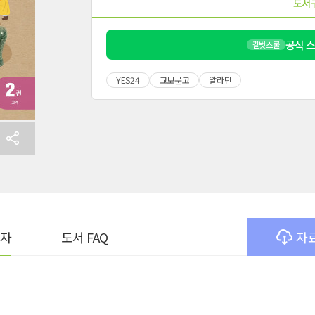
도서
공식 
길벗스쿨
YES24
교보문고
알라딘
여자
도서 FAQ
자