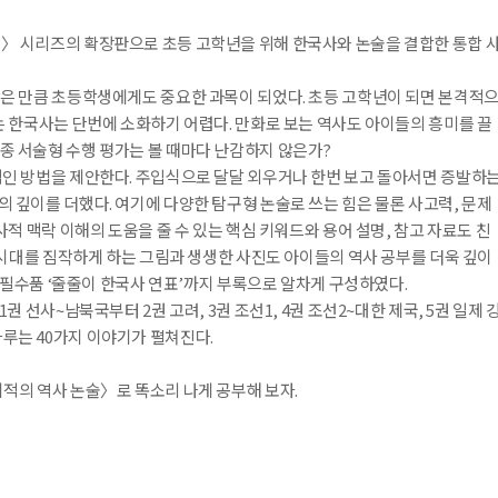
〉 시리즈의 확장판으로 초등 고학년을 위해 한국사와 논술을 결합한 통합 
은 만큼 초등학생에게도 중요한 과목이 되었다. 초등 고학년이 되면 본격적
는 한국사는 단번에 소화하기 어렵다. 만화로 보는 역사도 아이들의 흥미를 끌
종 서술형 수행 평가는 볼 때마다 난감하지 않은가?
적인 방법을 제안한다. 주입식으로 달달 외우거나 한번 보고 돌아서면 증발하
 깊이를 더했다. 여기에 다양한 탐구형 논술로 쓰는 힘은 물론 사고력, 문제
사적 맥락 이해의 도움을 줄 수 있는 핵심 키워드와 용어 설명, 참고 자료도 친
 시대를 짐작하게 하는 그림과 생생한 사진도 아이들의 역사 공부를 더욱 깊이
의 필수품 ‘줄줄이 한국사 연표’까지 부록으로 알차게 구성하였다.
 선사~남북국부터 2권 고려, 3권 조선1, 4권 조선2~대한 제국, 5권 일제 
내용 문의
오류 제보
*
루는 40가지 이야기가 펼쳐진다.
도서
기적의 역사 논술 2권 : 고려
내 서재
도서
기적의 역사 논술 2권 : 고려
적의 역사 논술〉로 똑소리 나게 공부해 보자.
N
구매 인증 도서
관심 도서
기호
쪽
*
* 여러 쪽이면 쉼표(,)로 구분해서 입력하세요.
기호 확인하는 방법