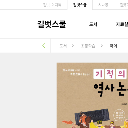
길벗·이지톡
길벗스쿨
시나공
길벗
길벗스쿨
도서
자료
도서
초등학습
국어