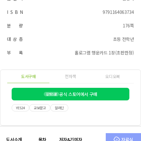
I S B N
9791164063734
분 량
176쪽
대 상 층
초등 전학년
부 록
홀로그램 행운카드 1장(초판한정)
도서구매
전자책
오디오북
공식 스토어에서 구매
길벗스쿨
YES24
교보문고
알라딘
도서소개
목차
저자&기여자
자료실