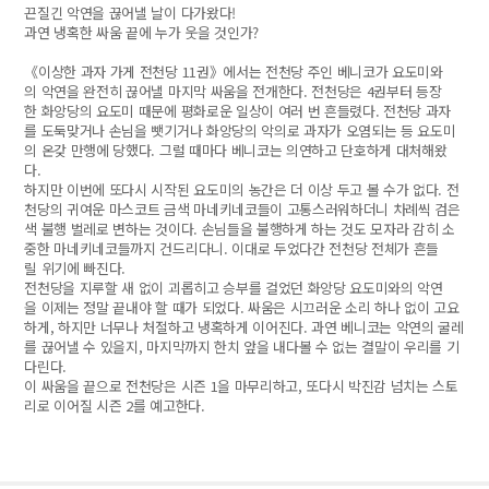
끈질긴 악연을 끊어낼 날이 다가왔다!
과연 냉혹한 싸움 끝에 누가 웃을 것인가?
《이상한 과자 가게 전천당 11권》에서는 전천당 주인 베니코가 요도미와
의 악연을 완전히 끊어낼 마지막 싸움을 전개한다. 전천당은 4권부터 등장
한 화앙당의 요도미 때문에 평화로운 일상이 여러 번 흔들렸다. 전천당 과자
를 도둑맞거나 손님을 뺏기거나 화앙당의 악의로 과자가 오염되는 등 요도미
의 온갖 만행에 당했다. 그럴 때마다 베니코는 의연하고 단호하게 대처해왔
다.
하지만 이번에 또다시 시작된 요도미의 농간은 더 이상 두고 볼 수가 없다. 전
천당의 귀여운 마스코트 금색 마네키네코들이 고통스러워하더니 차례씩 검은
색 불행 벌레로 변하는 것이다. 손님들을 불행하게 하는 것도 모자라 감히 소
중한 마네키네코들까지 건드리다니. 이대로 두었다간 전천당 전체가 흔들
릴 위기에 빠진다.
전천당을 지루할 새 없이 괴롭히고 승부를 걸었던 화앙당 요도미와의 악연
을 이제는 정말 끝내야 할 때가 되었다. 싸움은 시끄러운 소리 하나 없이 고요
하게, 하지만 너무나 처절하고 냉혹하게 이어진다. 과연 베니코는 악연의 굴레
를 끊어낼 수 있을지, 마지막까지 한치 앞을 내다볼 수 없는 결말이 우리를 기
다린다.
이 싸움을 끝으로 전천당은 시즌 1을 마무리하고, 또다시 박진감 넘치는 스토
리로 이어질 시즌 2를 예고한다.