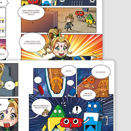
내용 문의
오류 제보
*
도서
일렉트론 영웅전 - 2권 구조의 신호
내 서재
도서
일렉트론 영웅전 - 2권 구조의 신호
N
구매 인증 도서
관심 도서
기호
쪽
*
* 여러 쪽이면 쉼표(,)로 구분해서 입력하세요.
기호 확인하는 방법
*
 :
뒷표지 아래쪽에 있는 바코드의 오른쪽 위 숫자