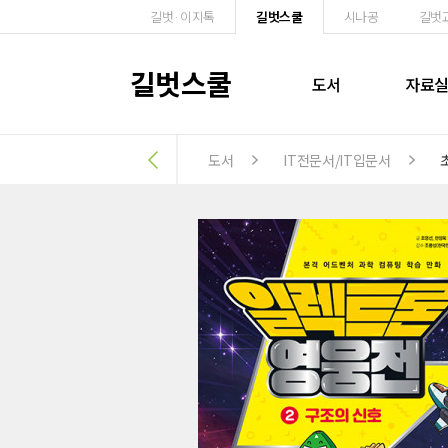
길벗·이지톡
길벗스쿨
시나공
길벗
길벗스쿨
도서
자료
도서
IT전문서/IT입문서