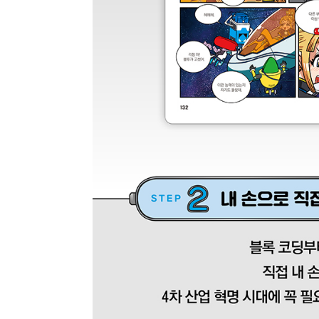
최근 이용 자료
내용
전자책
첨부
전자책
에 표기
내 문의/답변