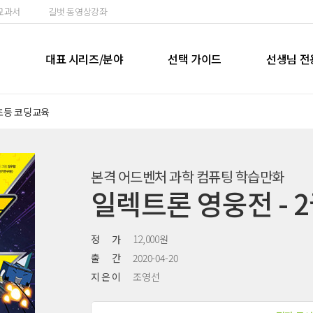
교과서
길벗 동영상강좌
실
대표 시리즈/분야
선택 가이드
선생님 전
초등 코딩교육
본격 어드벤처 과학 컴퓨팅 학습만화
일렉트론 영웅전 - 
정 가
12,000원
출 간
2020-04-20
지 은 이
조영선