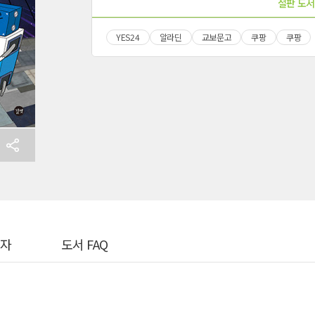
절판 도서
YES24
알라딘
교보문고
쿠팡
쿠팡
여자
도서 FAQ