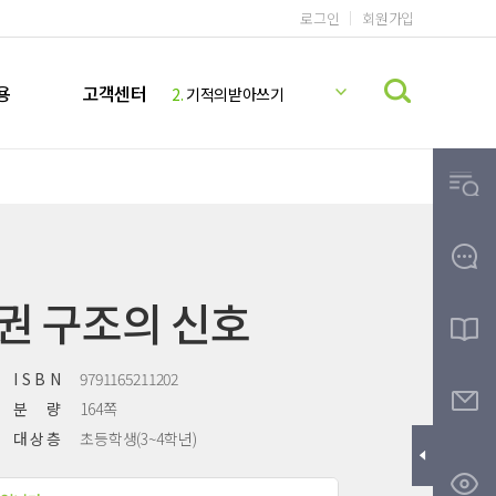
로그인
회원가입
1.
기적의 계산법
2.
기적의받아쓰기
용
고객센터
3.
기적의독해력
4.
기적의 영어리딩
5.
기적의파닉스
6.
기적의 계산법 5학년 9권 정답지
7.
미국교과서 READING
8.
기적의 계산법 5학년 10권 정답지
9.
기적받아쓰기
2권 구조의 신호
10.
기적의한글
I S B N
9791165211202
분 량
164쪽
대 상 층
초등학생(3~4학년)