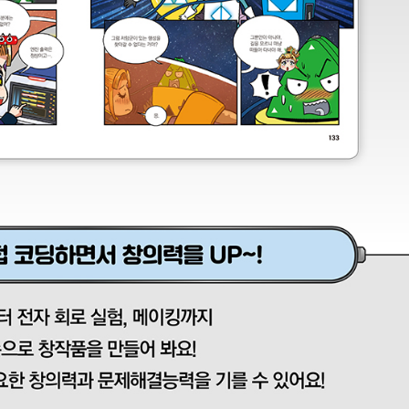
UR
*
(eBook) :
파일
동영상 강좌
찾아보
 앞 또는 뒷부분의 판권면 (발행인, 담당 편집자 등을 표시하는 곳) 중 ISBN
(예: 979-11-6050-407-1 05320로 된 곳의 뒤 다섯 자리 숫자 05320)
* 첨부파일은 10M 이내만 가능
문의하기
등록