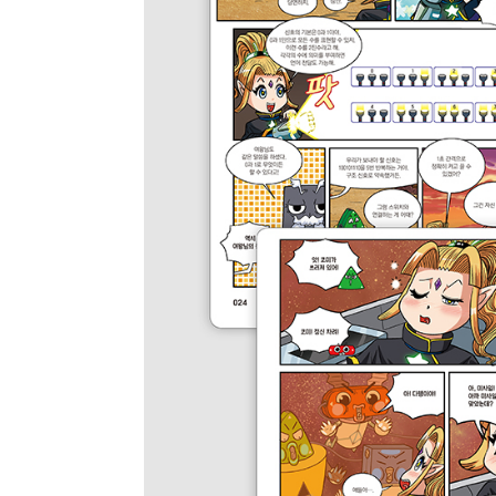
종류
인증
알림 메시지
문의
ISB
부가
문의 
부가
제목
종이책
도서 