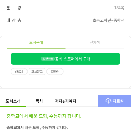
분 량
184쪽
대 상 층
초등고학년~중학생
도서구매
전자책
공식 스토어에서 구매
길벗스쿨
YES24
교보문고
알라딘
도서소개
목차
저자&기여자
자료실
중학교에서 배운 도형, 수능까지 갑니다.
중학교에서 배운 도형
,
수능까지 갑니다
.