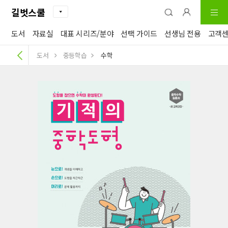
길벗스쿨
도서
자료실
대표 시리즈/분야
선택 가이드
선생님 전용
고객
도서
중등학습
수학