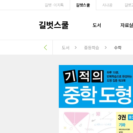
길벗·이지톡
길벗스쿨
시나공
길벗
길벗스쿨
도서
자료
도서
중등학습
수학