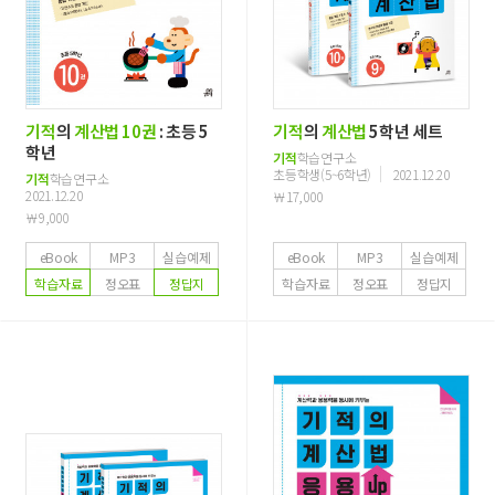
기적
의
계산법
10권
: 초등 5
기적
의
계산법
5학년 세트
학년
기적
학습연구소
초등학생(5~6학년)
2021.12.20
기적
학습연구소
2021.12.20
￦17,000
￦9,000
eBook
MP3
실습예제
eBook
MP3
실습예제
학습자료
정오표
정답지
학습자료
정오표
정답지