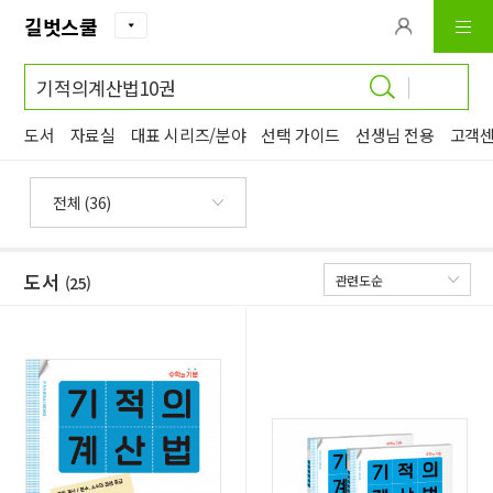
길벗스쿨
입력 내용 삭제
도서
자료실
대표 시리즈/분야
선택 가이드
선생님 전용
고객
도서
(25)