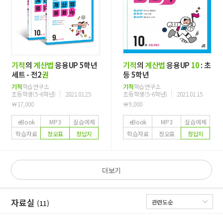
기적
의
계산법
응용UP 5학년
기적
의
계산법
응용UP
10
: 초
세트 - 전2
권
등 5학년
기적
학습연구소
기적
학습연구소
초등학생(5~6학년)
2021.01.25
초등학생(5~6학년)
2021.01.15
￦17,000
￦9,000
eBook
MP3
실습예제
eBook
MP3
실습예제
학습자료
정오표
정답지
학습자료
정오표
정답지
더보기
자료실
(11)