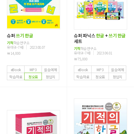
슈퍼
쓰기
한글
슈퍼 파닉스
한글
+
쓰기
한글
세트
기적
학습연구소
유아(4~7세)
2023.08.07
기적
학습연구소
유아(4~7세)
2023.06.01
￦14,000
￦75,000
eBook
MP3
실습예제
eBook
MP3
실습예제
학습자료
정오표
정답지
학습자료
정오표
정답지