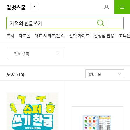
길벗스쿨
입력 내용 삭제
도서
자료실
대표 시리즈/분야
선택 가이드
선생님 전용
고객
도서
(10)