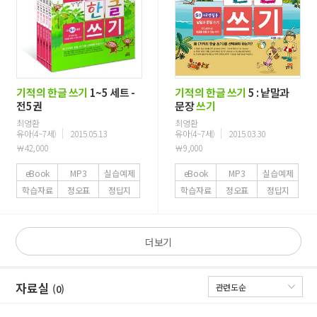
기적의
한글
쓰기
1~5 세트 -
기적의
한글
쓰기
5 : 낱말과
전5권
문장
쓰기
최영환
최영환
유아(4~7세)
2015.05.13
유아(4~7세)
2015.03.30
￦42,000
￦9,000
eBook
MP3
실습예제
eBook
MP3
실습예제
학습자료
정오표
정답지
학습자료
정오표
정답지
더보기
자료실
(0)