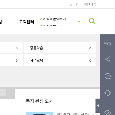
로그인
회원가입
1.
기적의 계산법
2.
기적의받아쓰기
용
고객센터
3.
기적의파닉스
4.
기적의독해력
5.
기적의 영어리딩
6.
기적의 계산법 5학년 9권 정답지
중등학습
0
0
7.
미국교과서 READING
자녀교육
8.
기적의 계산법 5학년 10권 정답지
0
0
9.
기적받아쓰기
10.
기적의한글
독자 관심 도서
마이길벗
뚝딱뚝딱 만들기 한국사