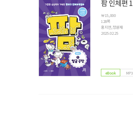
팜 인체편 1
알림 메시지
￦15,000
128쪽
홍지연,정원재
2025.02.25
최근 이용 자료
eBook
MP
내 문의/답변