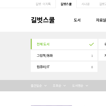
길벗·이지톡
길벗스쿨
시나공
길벗
길벗스쿨
도서
자료
전체 도서
그림책/동화
선택도서
선택도서
1
컴퓨터/IT
0
출간일순
조회순
도서명순