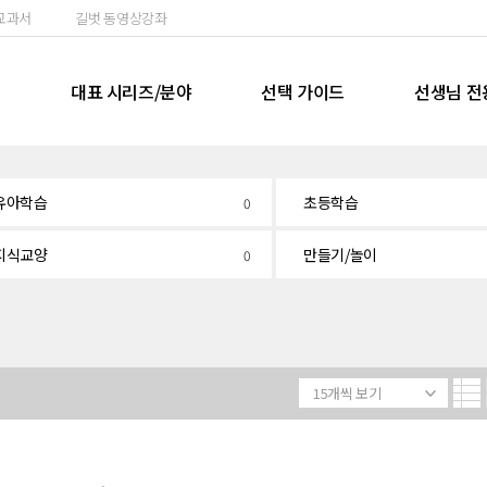
교과서
길벗 동영상강좌
실
대표 시리즈/분야
선택 가이드
선생님 전
유아학습
초등학습
0
지식교양
만들기/놀이
0