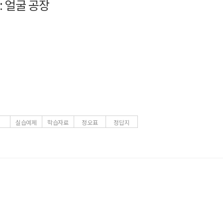
: 얼굴 공장
내 서재
구매 인증 도서
관심 도서
UR
3
실습예제
학습자료
정오표
정답지
동영상 강좌