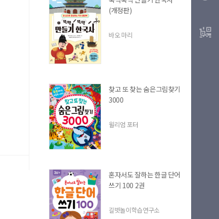
(개정판)
최근 열람 도서
바오 마리
찾고 또 찾는 숨은그림찾기
3000
L 복사
윌리엄 포터
혼자서도 잘하는 한글 단어
쓰기 100 2권
길벗놀이학습연구소