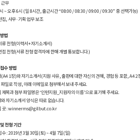
일 근무
구매 인증 도서
관심 도서
 ~ 오후 6시 (일 8시간, 출근시간 “08:00 / 08:30 / 09:00 / 09:30” 중 선택가능)
 편집, 사무·기획 업무 보조
 방법
 : 서류 전형(이력서+자기소개서)
 : 면접 전형(서류 전형 합격자에 한해 개별 통보합니다.)
UR
류 접수 방법
서(A4 1장)와 자기소개서(지원 사유, 출판에 대한 자신의 견해, 경험 등 포함, A4 2
파일로 작성, 아래 이메일로 첨부해서 보내 주세요.
일 제목과 첨부 파일명은 ‘인턴지원_지원자의 이름’으로 표기해 주세요.
동영상 강좌
서와 자기소개서 양식은 따로 없습니다.
 곳 : winnerms@gilbut.co.kr
집 및 전형 기간
접수 : 2019년 3월 30일(토) ~ 4월 7일(일)