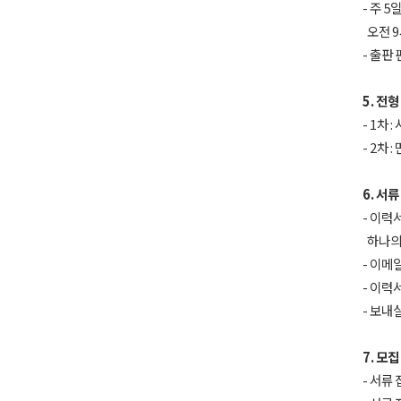
- 주 5
오전 9시
- 출판
5. 전형
- 1차
- 2차
최근 이용 자료
6. 서
- 이력
하나의 
- 이메
- 이력
- 보내실
내 문의/답변
7. 모
- 서류 