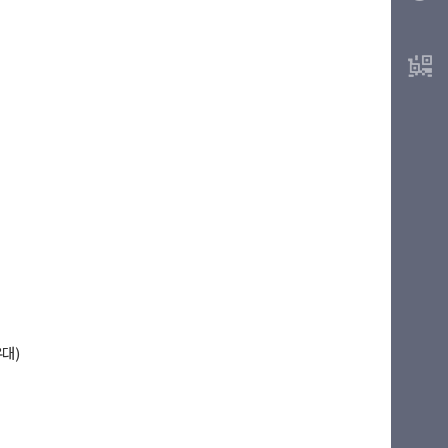
대)
마이길벗