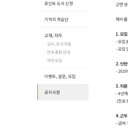
포인트 도서 신청
근면 성
예비 출
기적의 학습단
1. 모집
교재, 저자
- 모집
· 교수, 강사 자료
- 모집 
· 전국 총판 안내
· 저자 모집
2. 인
- 201
이벤트, 설문, 모집
3. 지원
공지사항
- 4년
(전공 
4. 근무
알림 메시지
- 급여