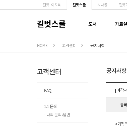
길벗·이지톡
길벗스쿨
시나공
길벗
길벗스쿨
도서
자료
HOME
고객센터
공지사항
고객센터
공지사항
[마감
FAQ
등
1:1 문의
· 나의 문의/답변
<기적의