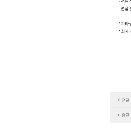
- 서류
- 면접
* 기타
* 회사 
(서교동
이전글
다음글