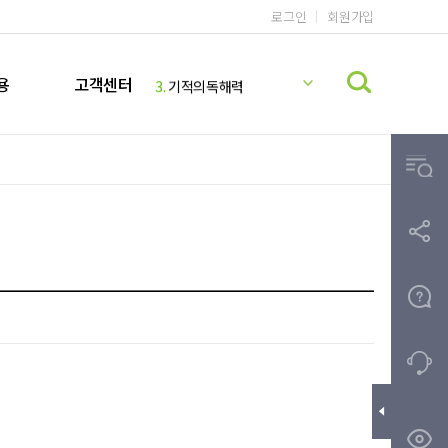
로그인
회원가입
1.
기적의 계산법
2.
기적의받아쓰기
용
고객센터
3.
기적의독해력
4.
기적의 영어리딩
5.
기적의파닉스
6.
기적의 계산법 5학년 9권 정답지
7.
미국교과서 READING
8.
기적의 계산법 5학년 10권 정답지
9.
기적받아쓰기
10.
기적의한글