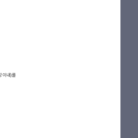
최근 열람 도서
L 복사
장 이내)를