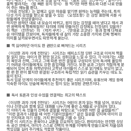
훌쩍 빨라지는 〈발 빠른 꽁치 정식〉 등 먹기만 하면 평소와 다른 나로 만들
어 주는 메뉴를 판다.
〈마음 전당포〉는 없애고 싶은 마음을 맡기면 원하는 능력을 주는데, 특히
다섯 가지 감정을 향으로 맡을 수 있는 〈오정조향〉은 감정 표현에 서툰 사
람들에게 안성맞춤이다.
하지만 원하던 대로 내 모습이 바뀌고, 원치 않는 감정을 떼어 냈다고 해서 과
연 완벽하게 행복해질까? 타의에 의해 만들어진 감정에도 진정성이 있을까?
이 책은 〈전천당〉의 〈럭키 쿠키〉, 〈맛대로 코코넛〉 등과 함께 다채로
운 아이템을 선보이며, 독자들에게 내 삶의 가장 소중한 가치와 진짜 행복의
의미를 날카로우면서도 따뜻하게 묻는다.
■ 책 싫어하던 아이도 한 권만으로 빠져드는 시리즈
〈이상한 과자 가게 전천당〉 시리즈는 에피소드형 단편 구조로 이어져 책을
잘 읽지 않는 아이가 한 편만 읽고도 성취감을 느낄 수 있다. 각 이야기는 사람
의 욕망과 선택, 그리고 그에 따른 반전 결말로 구성되어 있어 독서에 몰입하
기 어려운 아이들에게도 강한 흡입력을 가진다. 또한 글과 그림이 적절하게 분
배되어 있어 초등 저학년부터 고학년 아이들이 스스로 읽기에도 부담이 없고,
한 편 한 편이 짧지만 완결된 구조라서 독립적인 읽기 습관을 키우는 데도 도
움이 된다.
독서 입문 단계의 아이들에게 추천하기 좋은 시리즈이며, 유튜브와 게임 등에
익숙한 아이도 단숨에 빠져드는 힘이 있는 보장된 콘텐츠이다.
■ 독서 토론과 인성 수업을 연결하는 최고의 텍스트
〈이상한 과자 가게 전천당〉 시리즈는 어린이 혼자 읽는 책을 넘어, 부모님
이나 선생님과 함께 읽고 대화를 나누기에 좋은 소재들로 구성되어 있다.
각 이야기 속 인물의 선택과 결말을 바탕으로 “너라면 어떤 걸 골랐을까?”
“이런 결과가 나왔을 때 어떤 기분이었을까?” 같은 질문을 던지며 아이의 감
정 인지력과 자기 성찰, 가치 판단력을 기를 수 있다.
또한 이 시리즈는 훈육이나 교훈을 강요하지 않는다. 판타지라는 안전한 상상
속 공간 안에서, 아이가 스스로 선택의 무게를 이해하게 만듦으로써 자율성과
책임감을 길러 주기에도 적합한 작품이다.