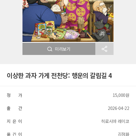
미리보기
이상한 과자 가게 전천당: 행운의 갈림길 4
정 가
15,000원
출 간
2026-04-22
지 은 이
히로시마 레이코
옮 긴 이
김정화