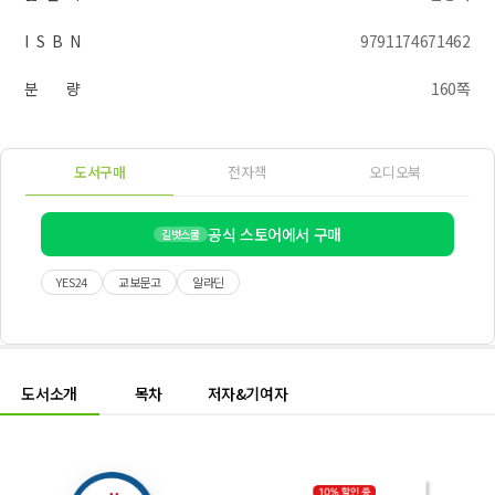
I S B N
9791174671462
분 량
160쪽
도서구매
전자책
오디오북
공식 스토어에서 구매
길벗스쿨
YES24
교보문고
알라딘
도서소개
목차
저자&기여자