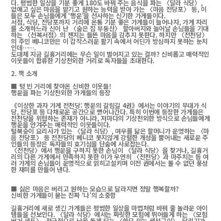
다. 평범한 일상을 기분 좋게 180도 바꿔 주는 음식을 파는 〈달라 식당〉,
없애고 싶은 마음을 맡기고 원하는 능력을 받아 가는 〈마음 전당포〉 등, 이
들은 모두 손님들에게 ‘행운’을 선사하는 신기한 가게들이다.
서점, 식당, 전당포까지 거리에 온통 기분 좋은 가게들이 늘어나자, 가게 자리
를 소개하느라 신이 난 〈숨은 집 부동산〉 할아버지와 늘어날 손님들을 기대
하는 〈선복서점〉의 젠지는 들뜬 마음을 감추지 못한다. 하지만 〈전천당〉
의 주인 베니코만은 이 갑작스러운 활기 속에서 어딘가 방심하지 못하는 눈치
인데…….
도대체 지금 길흉거리에는 무슨 일이 벌어지고 있는 걸까? 신비롭고 매력적인
이웃들이 합류한 기상천외한 거리로 독자들을 초대한다.
2. 책 소개
■ 텅 빈 거리에 찾아온 신비한 이웃들!
행운을 파는 기상천외한 가게들의 등장
《이상한 과자 가게 전천당: 행운의 갈림길 4권》에서는 이야기의 무대가 식
당, 전당포 등 다채로운 공간으로 뻗어나간다. 특히 이번에 등장한 가게들은
전천당을 위협하는 존재가 아니라, 저마다의 기상천외한 방식으로 손님들에게
행운을 안겨주는 매력적인 이웃들이다.
털북숭이 요리사가 있는 〈달라 식당〉, 여우를 닮은 할머니가 운영하는 〈마
음 전당포〉 등 전천당의 베니코 못지않게 강렬한 개성을 뿜어내는 새로운 주
인들의 등장은 독자들의 호기심을 단숨에 사로잡는다.
〈전천당〉에서 행운을 구하지 못한 손님이 〈달라 식당〉을 찾거나, 길흉거
리의 다른 가게에서 만족하지 못한 이가 우연히 〈전천당〉과 마주치는 등 여
러 가게의 손님들이 운명적으로 얽히고설키며 이전 권에서는 볼 수 없던 풍성
한 재미를 만들어 낸다.
■ 싫은 마음은 버리고 원하는 모습으로 달라지면 정말 행복할까?
신비한 가게들이 묻는 진짜 ‘나’의 소중함
길흉거리에 새로 생긴 가게들은 평범한 일상을 마법처럼 바꿔 줄 놀라운 아이
템들을 선보인다. 〈달라 식당〉에서는 짜릿한 모험에 뛰어들게 하는 〈모험
버거 세트〉, 적극적으로 남을 돕게 되는 〈쓸모 있는 생선구이〉, 달리기가