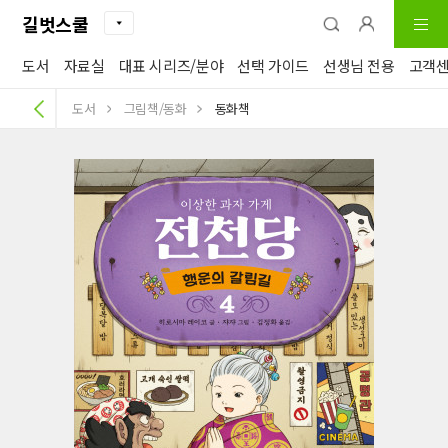
길벗스쿨
도서
자료실
대표 시리즈/분야
선택 가이드
선생님 전용
고객
도서
그림책/동화
동화책