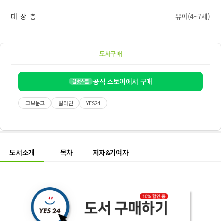
대 상 층
유아(4~7세)
도서구매
공식 스토어에서 구매
길벗스쿨
교보문고
알라딘
YES24
도서소개
목차
저자&기여자