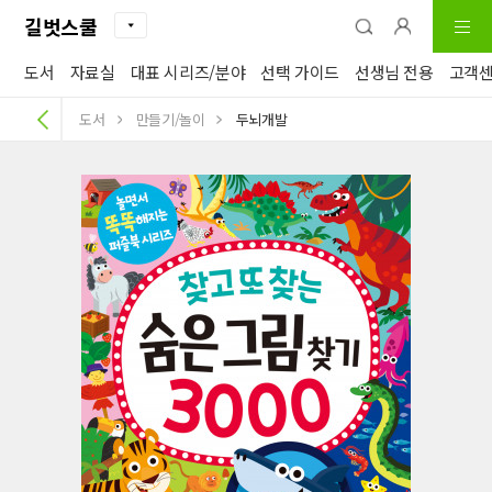
길벗스쿨
도서
자료실
대표 시리즈/분야
선택 가이드
선생님 전용
고객
도서
만들기/놀이
두뇌개발