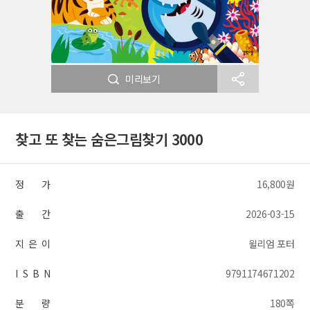
미리보기
찾고 또 찾는 숨은그림찾기 3000
정 가
16,800원
출 간
2026-03-15
지 은 이
윌리엄 포터
I S B N
9791174671202
분 량
180쪽