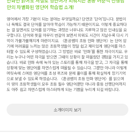
만화만 읽어도 저절로 영단어가 외워지는 혼공 허준석 선생님
만의 차별화된 영단어 학습법 소개!
영어에서 가장 기본이 되는 분야는 무엇일까요? 단연코 ‘단어’입니다. 문법이
나 독해도 결국 단어를 알아야 학습이 가능하기 때문이지요. 이렇게 중요하다
는 걸 알면서도 단어를 암기하는 과정은 너무나도 지루하고 많은 인내심을 요
구합니다. 단어와 뜻을 아무리 번갈아 보면서 외워도 시간이 지날수록 다시 기
억이 가물가물해지게 마련이지요. 〈혼공쌤의 초등 만화 영단어〉는 단어 암
기에 어려움을 느끼는 많은 초등학생들이 정말 쉽고 재미있게 영단어를 마스
터할 수 있도록 구성하였습니다. 그 방법은 바로 ‘만화’를 통한 자극이지요. 우
리는 누구나 어떤 자극을 받으면 그때의 상황이 잘 떠올랐던 경험을 가지고 있
습니다. 바로 만화 속에 녹아 있는 스토리를 통해 자극을 받고, 그 자극을 통해
상황에 맞는 영단어를 자연스럽게 떠올릴 수 있습니다. 그뿐만 아니라 이렇게
머릿속에 스며든 영단어를 초성 퀴즈와 문제 풀이를 통해 확실하게 장기기억
으로 보낼 수 있도록 하였습니다. 〈혼공쌤의 초등 만화 영단어〉를 읽으며
이 땅의 초등학생들이 모두 초등 필수 영단어뿐만 아니라 중등 선행단어까지
도 아주 쉽고 자연스럽게 마스터하게 되는 기쁨을 누리게 되길 바랍니다.
소개이미지 보기