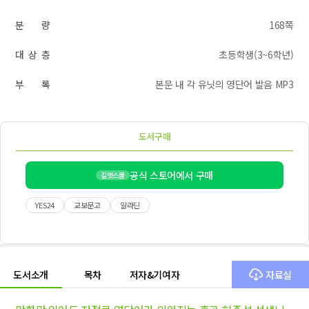
분 량
168쪽
대 상 층
초등학생(3~6학년)
부 록
본문 내 각 유닛의 영단어 발음 MP3
도서구매
공식 스토어에서 구매
길벗스쿨
YES24
교보문고
알라딘
도서소개
목차
저자&기여자
자료실