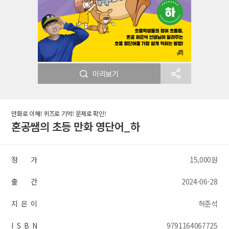
미리보기
만화로 이해! 퀴즈로 기억! 문제로 확인!
혼공쌤의 초등 만화 영단어_하
정 가
15,000원
출 간
2024-06-28
지 은 이
허준석
I S B N
9791164067725