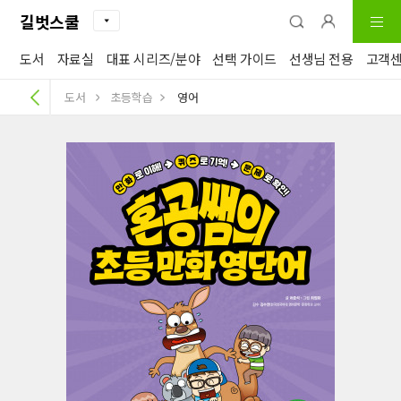
길벗스쿨
도서
자료실
대표 시리즈/분야
선택 가이드
선생님 전용
고객
도서
초등학습
영어