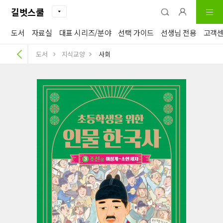
길벗스쿨
도서
자료실
대표 시리즈/분야
선택 가이드
선생님 전용
고객
도서
지식교양
사회