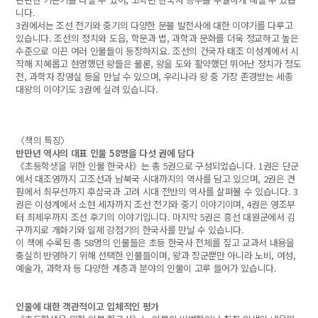
니다.
3권에서는 조선 전기와 중기의 다양한 문물 발전사에 대한 이야기를 다루고
있습니다. 조선의 정치와 도읍, 학문과 법, 과학과 문화를 더욱 정교하고 높은
수준으로 이끈 여러 인물들이 등장하지요. 조선의 건국자 태조 이성계에서 시
작해 지혜롭고 현명했던 왕들은 물론, 왕을 도와 활약했던 뛰어난 정치가 정도
전, 과학자 장영실 등을 만날 수 있으며, 우리나라 왕 중 가장 존경받는 세종
대왕의 이야기도 3권에 실려 있습니다.
〈책의 특징〉
반만년 역사의 대표 인물 58명을 다섯 권에 담다
《초등학생을 위한 인물 한국사》는 총 5권으로 구성되었습니다. 1권은 단군
에서 대조영까지 고조선과 남북국 시대까지의 역사를 담고 있으며, 2권은 견
훤에서 최무선까지 후삼국과 고려 시대 전반의 역사를 살펴볼 수 있습니다. 3
권은 이성계에서 소현 세자까지 조선 전기와 중기 이야기이며, 4권은 영조부
터 최제우까지 조선 후기의 이야기입니다. 마지막 5권은 흥선 대원군에서 김
구까지로 개화기와 일제 강점기의 한국사를 만날 수 있습니다.
이 책에 수록된 총 58명의 인물들은 초등 한국사 전체를 짚고 교과서 내용을
충실히 반영하기 위해 선택한 인물들이며, 왕과 장군뿐만 아니라 노비, 여성,
예술가, 과학자 등 다양한 계층과 분야의 인물이 고루 들어가 있습니다.
인물에 대한 객관적이고 입체적인 평가