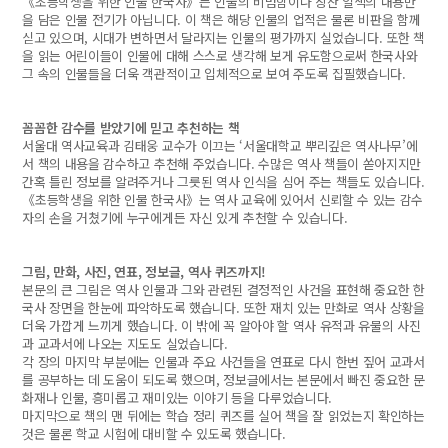
《초등학생을 위한 인물 한국사》는 인물의 비범함이나 칭찬 일색의 내용만
을 담은 인물 전기가 아닙니다. 이 책은 해당 인물의 업적은 물론 비판을 함께
싣고 있으며, 시대가 변하면서 달라지는 인물의 평가까지 실었습니다. 또한 책
을 읽는 어린이들이 인물에 대해 스스로 생각해 보게 유도함으로써 한국사와
그 속의 인물들을 더욱 객관적이고 입체적으로 보여 주도록 집필했습니다.
꼼꼼한 감수를 받았기에 믿고 추천하는 책
서울대 역사교육과 김태웅 교수가 이끄는 ‘서울대학교 뿌리깊은 역사나무’에
서 책의 내용을 감수하고 추천해 주었습니다. 수많은 역사 책들이 쏟아지지만
간혹 틀린 정보를 알려주거나 그릇된 역사 인식을 심어 주는 책들도 있습니다.
《초등학생을 위한 인물 한국사》는 역사 교육에 있어서 신뢰할 수 있는 감수
자의 손을 거쳤기에 누구에게든 자신 있게 추천할 수 있습니다.
그림, 만화, 사진, 연표, 정보글, 역사 퀴즈까지!
본문의 큰 그림은 역사 인물과 그와 관련된 결정적인 사건을 표현해 중요한 한
국사 장면을 한눈에 파악하도록 했습니다. 또한 재치 있는 만화로 역사 상황을
더욱 가깝게 느끼게 했습니다. 이 밖에 꼭 알아야 할 역사 유적과 유물의 사진
과 교과서에 나오는 지도도 실었습니다.
각 장의 마지막 부분에는 인물과 주요 사건들을 연표로 다시 한번 짚어 교과서
를 공부하는 데 도움이 되도록 했으며, 정보글에서는 본문에서 빠진 중요한 문
화재나 인물, 흥미롭고 재미있는 이야기 등을 다루었습니다.
마지막으로 책의 맨 뒤에는 학습 정리 퀴즈를 실어 책을 잘 읽었는지 확인하는
것은 물론 학교 시험에 대비할 수 있도록 했습니다.