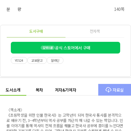
분 량
140쪽
도서구매
전자책
공식 스토어에서 구매
길벗스쿨
YES24
교보문고
알라딘
도서소개
목차
저자&기여자
자료실
〈책소개〉
《초등학생을 위한 인물 한국사》는 고학년이 되어 한국사 통사를 본격적으
로 배우기 전, 3~4학년부터 역사 공부를 차근히 해 나갈 수 있는 책입니다. 인
물 이야기를 통해 역사의 전체 흐름을 꿰뚫고 한국사 공부에 흥미를 느낀다면
탄탄한 기본기를 다질 수 있어, 고학년 한국사 공부를 수월하게 해낼 수 있습