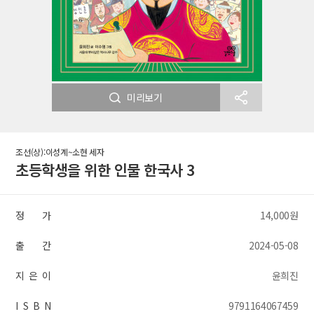
미리보기
조선(상):이성계~소현 세자
초등학생을 위한 인물 한국사 3
정 가
14,000원
출 간
2024-05-08
지 은 이
윤희진
I S B N
9791164067459