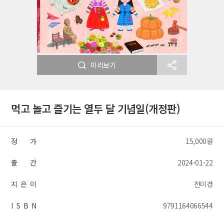
미리보기
먹고 놀고 즐기는 열두 달 기념일(개정판)
정 가
15,000원
출 간
2024-01-22
지 은 이
전미경
I S B N
9791164066544