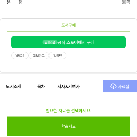
분 량
80쪽
도서구매
공식 스토어에서 구매
길벗스쿨
YES24
교보문고
알라딘
도서소개
목차
저자&기여자
자료실
필요한 자료를 선택하세요.
학습자료