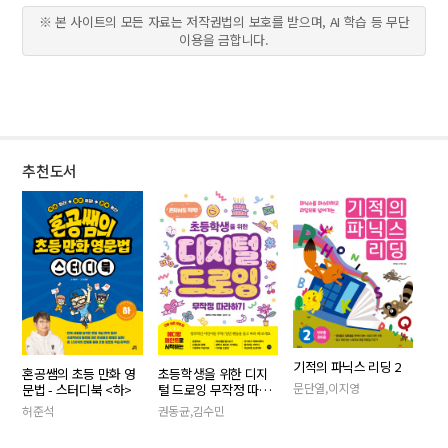
※ 본 사이트의 모든 자료는 저작권법의 보호를 받으며, AI 학습 등 무단
이용을 금합니다.
추천도서
기적의 파닉스 리딩 2
혼공쌤의 초등 만화 영
초등학생을 위한 디지
문단열,이지영
문법 - 스터디북 <하>
털 드로잉 무작정 따라
하기
허준석
권동균,김수민