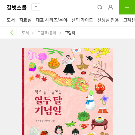
길벗스쿨
도서
자료실
대표 시리즈/분야
선택 가이드
선생님 전용
고객
도서
그림책/동화
그림책