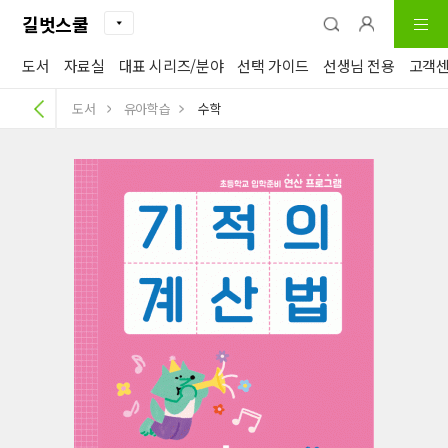
길벗스쿨
도서
자료실
대표 시리즈/분야
선택 가이드
선생님 전용
고객
도서
유아학습
수학