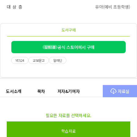
대 상 층
유아(예비 초등학생)
도서구매
공식 스토어에서 구매
길벗스쿨
YES24
교보문고
알라딘
도서소개
목차
저자&기여자
자료실
필요한 자료를 선택하세요.
학습자료