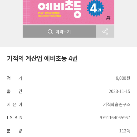
미리보기
기적의 계산법 예비초등 4권
정 가
9,000원
출 간
2023-11-15
지 은 이
기적학습연구소
I S B N
9791164065967
분 량
112쪽