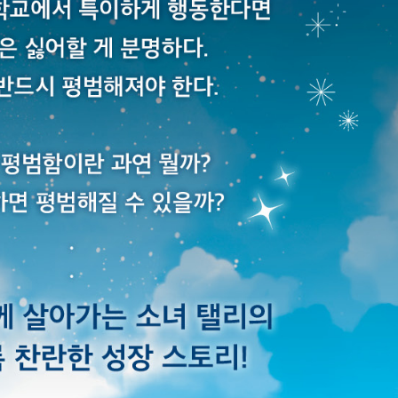
UR
*
(eBook) :
파일
동영상 강좌
찾아보
 앞 또는 뒷부분의 판권면 (발행인, 담당 편집자 등을 표시하는 곳) 중 ISBN
(예: 979-11-6050-407-1 05320로 된 곳의 뒤 다섯 자리 숫자 05320)
* 첨부파일은 10M 이내만 가능
문의하기
등록