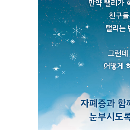
최근 이용 자료
내용
전자책
첨부
전자책
에 표기
내 문의/답변