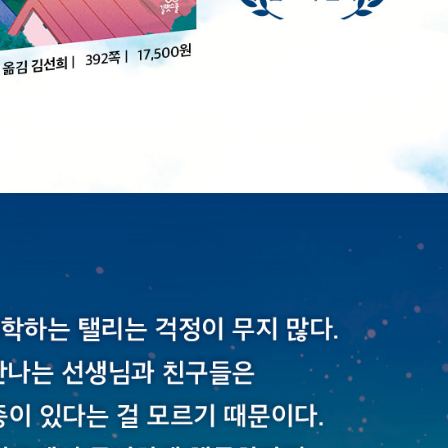
내용 문의
오류 제보
*
도서
탤리 이야기
내 서재
도서
탤리 이야기
N
구매 인증 도서
관심 도서
기호
쪽
*
* 여러 쪽이면 쉼표(,)로 구분해서 입력하세요.
기호 확인하는 방법
*
 :
뒷표지 아래쪽에 있는 바코드의 오른쪽 위 숫자