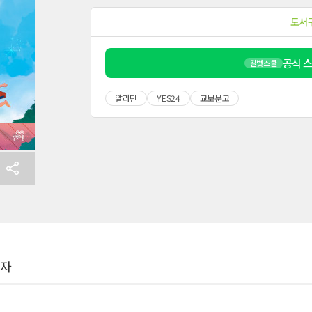
도서
공식 
길벗스쿨
알라딘
YES24
교보문고
여자