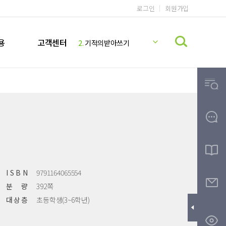
로그인
회원가입
1.
기적의 계산법
2.
기적의받아쓰기
용
고객센터
3.
기적의파닉스
4.
기적의독해력
5.
기적의 영어리딩
6.
미국교과서 READING
7.
기적의 계산법 5학년 9권 정답지
8.
기적의 계산법 5학년 10권 정답지
9.
기적의영어리딩
10.
기적의한글
I S B N
9791164065554
분 량
392쪽
대 상 층
초등학생(3~6학년)