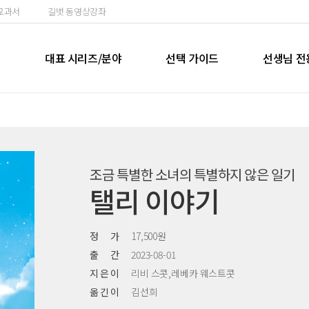
교과서
길벗 동영상강좌
실
대표 시리즈/분야
선택 가이드
선생님 전
조금 특별한 소녀의 특별하지 않은 일기
탤리 이야기
정 가
17,500원
출 간
2023-08-01
지 은 이
리비 스콧,레베카 웨스트콧
옮 긴 이
김선희