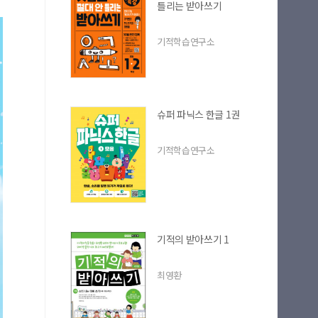
틀리는 받아쓰기
기적학습연구소
슈퍼 파닉스 한글 1권
기적학습연구소
기적의 받아쓰기 1
최영환