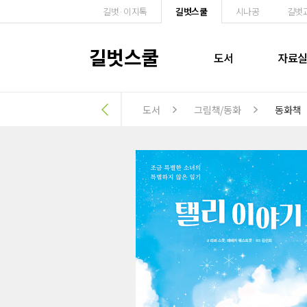
길벗·이지톡
길벗스쿨
시나공
길벗
길벗스쿨
도서
자료
도서
그림책/동화
동화책