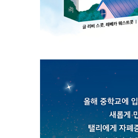
종류
인증
알림 메시지
문의
ISB
부가
문의 
부가
제목
종이책
도서 