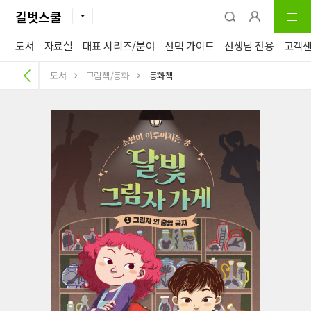
길벗스쿨
도서
자료실
대표 시리즈/분야
선택 가이드
선생님 전용
고객
도서
그림책/동화
동화책