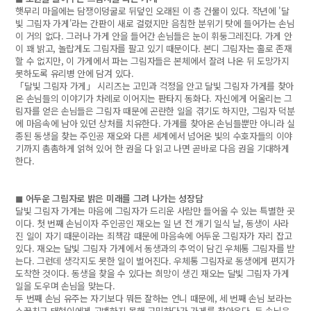
햇무리 마을에는 담쟁이덩굴로 뒤덮인 오래된 이 층 건물이 있다. 작년에 '달
빛 그림자 가게'라는 간판이 새로 걸렸지만 음침한 분위기 탓에 들어가는 손님
이 거의 없다. 그러나 가게 안을 들어간 손님들은 눈이 휘둥그레진다. 가게 안
이 꽤 밝고, 놀랍게도 그림자를 팔고 있기 때문이다. 본디 그림자는 홀로 존재
할 수 없지만, 이 가게에서 파는 그림자들은 본체에서 잘려 나온 뒤 도망가지
못하도록 유리병 안에 담겨 있다.
「달빛 그림자 가게」 시리즈는 고민과 걱정을 안고 달빛 그림자 가게를 찾아
온 손님들의 이야기가 차례로 이어지는 판타지 동화다. 자신에게 어울리는 그
림자를 얻은 손님들은 그림자 때문에 곤란한 일을 겪기도 하지만, 그림자 덕분
에 마음속에 남아 있던 상처를 치유한다. 가게를 찾아온 손님들뿐만 아니라 실
종된 동생을 찾는 주인공 재오와 다른 세계에서 넘어온 빛의 수호자들의 이야
기까지 촘촘하게 얽혀 있어 한 권을 다 읽고 나면 곧바로 다음 권을 기대하게
한다.
◼ 어두운 그림자로 밝은 미래를 그려 나가는 성장담
달빛 그림자 가게는 마음에 그림자가 드리운 사람만 들어올 수 있는 특별한 곳
이다. 첫 번째 손님이자 주인공인 재오는 일 년 전 개기 일식 날, 동생이 사라
진 일이 자기 때문이라는 죄책감 때문에 마음속에 어두운 그림자가 자리 잡고
있다. 재오는 달빛 그림자 가게에서 동생과의 추억이 담긴 우체통 그림자를 받
는다. 그런데 생각지도 못한 일이 벌어진다. 우체통 그림자로 동생에게 편지가
도착한 것이다. 동생을 찾을 수 있다는 희망이 생긴 재오는 달빛 그림자 가게
일을 도우며 손님을 맞는다.
두 번째 손님 유주는 자기보다 뭐든 잘하는 언니 때문에, 세 번째 손님 보라는
소꿉친구 태현이에게 고백하지 못해 고민하다가 가게를 찾아온다. 두 손님은