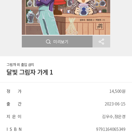
미리보기
그림자 외 출입 금지
달빛 그림자 가게 1
정 가
14,500원
출 간
2023-06-15
지 은 이
김우수,정은경
I S B N
9791164065349