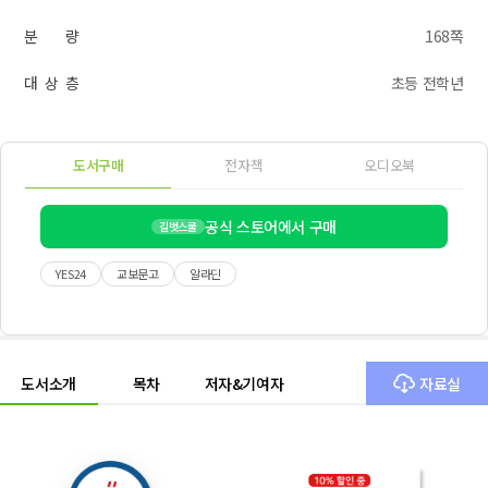
분 량
168쪽
대 상 층
초등 전학년
도서구매
전자책
오디오북
공식 스토어에서 구매
길벗스쿨
YES24
교보문고
알라딘
도서소개
목차
저자&기여자
자료실