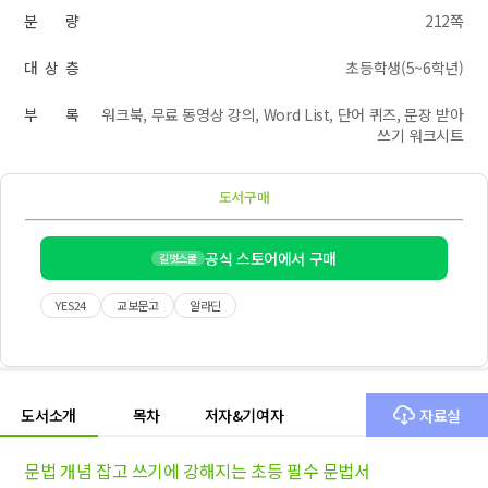
분 량
212쪽
대 상 층
초등학생(5~6학년)
부 록
워크북, 무료 동영상 강의, Word List, 단어 퀴즈, 문장 받아
쓰기 워크시트
도서구매
공식 스토어에서 구매
길벗스쿨
YES24
교보문고
알라딘
도서소개
목차
저자&기여자
자료실
문법 개념 잡고 쓰기에 강해지는 초등 필수 문법서