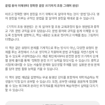
문법 용어 이해부터 정확한 문장 쓰기까지 초등 그래머 완성!
바르고 정확한 영어 문장을 쓰기 위해서 꼭 알아야 하는 것이
‘
문법
’
입니다
.
영
어 문장을 이루는 규칙인 문법을 잘 알아야 문장을 제대로 쓸 수 있습니다
.
《
기적의 초등 영문법
》
은 꼭 알아야 할 초등 교육과정의 필수 영문법과 중학
교 기초 문법 규칙을 모두 담았습니다
.
문법 용어와 규칙을 쉽게 이해할 수 있
도록 친절하게 설명하고
,
핵심 내용은 도표로 정리하고 이해를 돕는 그림까지
더했습니다
.
이 책은 같은 유형의 문제를 기계적으로 푸는 방식이 아닌
,
다양한 유형의 문
제를 푸는 과정에서 스스로 생각하고 적용하며 문법 규칙들을 자연스럽게 익
힐 수 있도록 구성하였습니다
.
개념 확인에서부터 완전한 문장 쓰기까지 단계
별 문제 풀이를 통해
‘
정확한 문장 쓰기
’
능력을 향상시킬 수 있습니다
.
중학교
시험에 대비할 수 있는 서술형 문제와 일상생활 주제를 담은 실용문 완성 문제
를 담아 문법 활용 능력을 키울 수 있습니다
.
이 책의 문법 개념을 설명하는 무료 동영상 강의를 포함하여 자학자습하는 학
생들이 막힘 없이 공부할 수 있습니다
.
또한
,
공부한 내용을 꼼꼼하게 점검해
볼 수 있는 워크북과 온라인 부가자료를 제공하여 복습하면서 실력을 다지기
할 수 있습니다
.