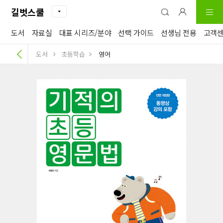
길벗스쿨
도서
자료실
대표 시리즈/분야
선택 가이드
선생님 전용
고객
도서
초등학습
영어