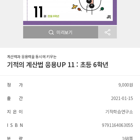
미리보기
계산력과 응용력을 동시에 키우는
기적의 계산법 응용UP 11 : 초등 6학년
정 가
9,000원
출 간
2021-01-15
지 은 이
기적학습연구소
I S B N
9791164063055
분 량
168쪽