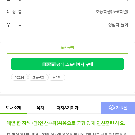
대 상 층
초등학생(5~6학년)
부 록
정답과 풀이
도서구매
공식 스토어에서 구매
길벗스쿨
YES24
교보문고
알라딘
도서소개
목차
저자&기여자
자료실
매일 한 장씩 (앞)연산+(뒤)응용으로 균형 있게 연산훈련 해요.
[
기적의 계산법 응용
UP]
은 연산과 응용을 동시에 훈련하고 싶은 학생들을 위