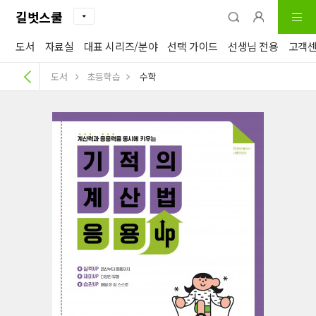
길벗스쿨
도서
자료실
대표 시리즈/분야
선택 가이드
선생님 전용
고객
도서
초등학습
수학