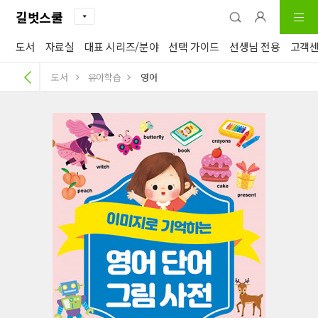
길벗스쿨
도서
자료실
대표 시리즈/분야
선택 가이드
선생님 전용
고객
도서
유아학습
영어