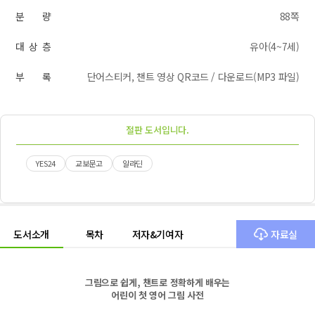
분 량
88쪽
대 상 층
유아(4~7세)
부 록
단어스티커, 챈트 영상 QR코드 / 다운로드(MP3 파일)
절판 도서입니다.
YES24
교보문고
알라딘
도서소개
목차
저자&기여자
자료실
그림으로 쉽게
,
챈트로 정확하게 배우는
어린이 첫 영어 그림 사전