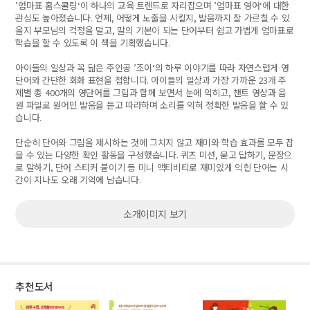
’
엄마표 홈스쿨링
‘
이 하나의 교육 트렌드로 자리잡으며
’
엄마표 영어
‘
에 대한
관심도 높아졌습니다
.
언제
,
어떻게 노출을 시킬지
,
발음까지 잘 가르칠 수 있
을지 부모님의 걱정을 덜고
,
말의 기본이 되는 단어부터 쉽고 가볍게 엄마표로
학습을 할 수 있도록 이 책을 기획했습니다
.
아이들의 일상과 꼭 닮은 주인공
’
조이
‘
의 하루 이야기를 따라 자연스럽게 영
단어와 간단한 회화 표현을 접합니다
.
아이들의 일상과 가장 가까운
23
개 주
제별 총
400
개의 영단어를 그림과 함께 보면서 눈에 익히고
,
챈트 영상과 음
원 파일로 원어민 발음을 듣고 따라하며 소리를 익혀 정확한 발음을 할 수 있
습니다
.
단순히 단어와 그림을 제시하는 것에 그치지 않고 재미와 학습 효과를 모두 잡
을 수 있는 다양한 확인 활동을 구성했습니다
.
퀴즈 미션
,
묻고 답하기
,
문장으
로 말하기
,
단어 스티커 붙이기 등 미니 액티비티로 재미있게 익힌 단어는 시
간이 지나도 오래 기억에 남습니다
.
소개이미지 보기
추천도서