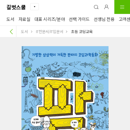
길벗스쿨
도서
자료실
대표 시리즈/분야
선택 가이드
선생님 전용
고객
도서
IT전문서/IT입문서
초등 코딩교육