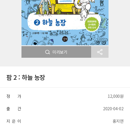
미리보기
팜 2 : 하늘 농장
정 가
12,000원
출 간
2020-04-02
지 은 이
홍지연