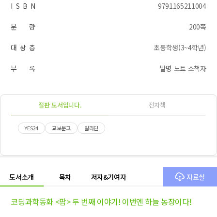
I S B N
9791165211004
분 량
200쪽
대 상 층
초등학생(3~4학년)
부 록
발명 노트 소책자
절판 도서입니다.
전자책
YES24
교보문고
알라딘
도서소개
목차
저자&기여자
자료실
코딩과학동화 <팜> 두 번째 이야기! 이번엔 하늘 농장이다!