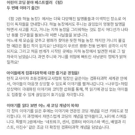
어린이 코딩 분야 베스트셀러
《
팜
》
두 번째 이야기 출간
!
《
팜
2
권
:
하늘 농장
》
에서는 더욱 다양해진 발명품들과 이색적인 장소로 어
린이 독자들을 안내합니다
.
하늘 농장에서도 주니는 끊임없이 엉뚱한 발명을
하면서 사고를 치고
,
거니는 지하 농장을 그리워하는 것도 잠시 어디선가 나타
난 동물 친구들을 돌보느라 바쁜 나날들을 보냅니다
.
어느새 제 모습을 갖추고 평화가 찾아온 듯한 하늘 농장
.
하지만 거니의 불길
한 예감은 틀린 적이 없지요
?
난데없이 우르르 쾅쾅
!
천둥 번개의 공격이 시작
되지요
.
그리고 처음 번개가 시작된 곳에는 지하 농장에서 발견한 바로 그 발
자국이 남았습니다
.
과연 주니와 거니를 위험에 빠트린 사냥꾼의 정체가 밝혀
질까요
?
아이들에게 컴퓨터과학에 대한 즐거운 경험을
!
현직 교사이자 초등컴퓨팅교사협회 팀장인 글쓴이는 컴퓨터과학 세계관 안에
서
,
아이들이 마음껏 상상할 수 있도록 이야기를 펼쳐나갑니다
. <
나무집
>
처럼
상상력이 극대화된 이야기와 코믹한 삽화를 통해
,
책 읽기에 관심 없는 아이들
도 집중할 수 있게 끊임없이 호기심을 자극합니다
.
이야기를 읽다 보면 어느 새 코딩 개념이 쏙쏙
!
각 장의 이야기를 읽은 후에는 이야기와 연관된 코딩 개념을 미션 키워드로 정
리합니다
.
이 과정에서 자연스럽게 코딩의 개념을 받아들이고
,
뇌리에 스며듭
니다
.
특별히
2
권에서는
‘
네트워크
,
센서
,
컴퓨터 바이러스와 백신
,
배열과 리
스트
,
이진수
’
같은 조금 더 확장된 컴퓨터과학 개념을 담았습니다
.