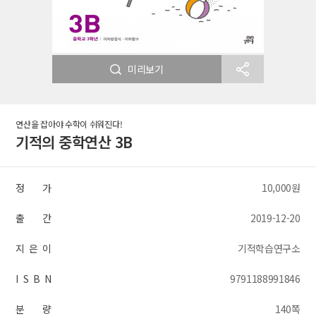
미리보기
연산을 잡아야 수학이 쉬워진다!
기적의 중학연산 3B
정 가
10,000원
출 간
2019-12-20
지 은 이
기적학습연구소
I S B N
9791188991846
분 량
140쪽