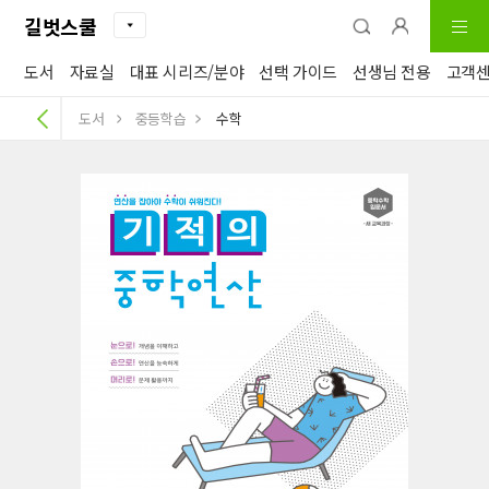
길벗스쿨
도서
자료실
대표 시리즈/분야
선택 가이드
선생님 전용
고객
도서
중등학습
수학