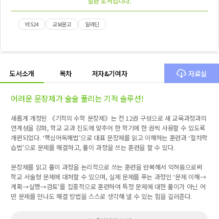
절판 도서입니다.
YES24
교보문고
알라딘
도서소개
목차
저자&기여자
자료실
어려운 문장제가 술술 풀리는 기적 솔루션!
새롭게 개정된
《
기적의 수학 문장제
》
는 전
12
권 구성으로 새 교육과정과의
연계성을 강화
,
학교 교과 진도에 맞추어 한 학기에 한 권씩 사용할 수 있도록
개편되었다
. ‘
핵심어독해법
’
으로 대표 문장제를 읽고 이해하는 훈련과
‘
절차학
습법
’
으로 문제를 해결하고
,
풀이 과정을 쓰는 훈련을 할 수 있다
.
문장제를 읽고 풀이 과정을 논리적으로 쓰는 훈련을 반복해서 익혀둠으로써
학교 서술형 문제에 대처할 수 있으며
,
실제 문제를 푸는 과정인
‘
문제 이해
→
계획
→
실행
→
검토
’
를 집중적으로 훈련하여 특정 문제에 대한 풀이가 아닌 어
떤 문제를 만나도 해결 방법을 스스로 생각해 낼 수 있는 힘을 길러준다
.