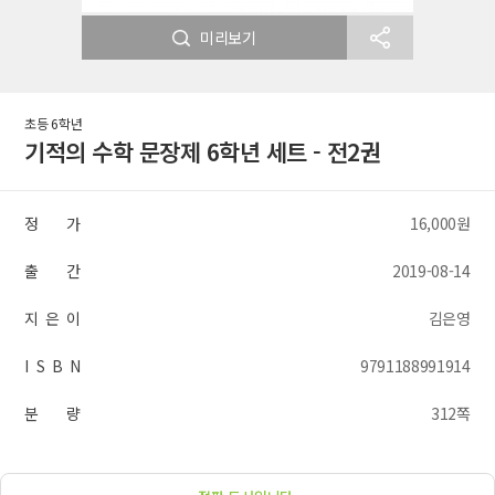
미리보기
초등 6학년
기적의 수학 문장제 6학년 세트 - 전2권
정 가
16,000원
출 간
2019-08-14
지 은 이
김은영
I S B N
9791188991914
분 량
312쪽