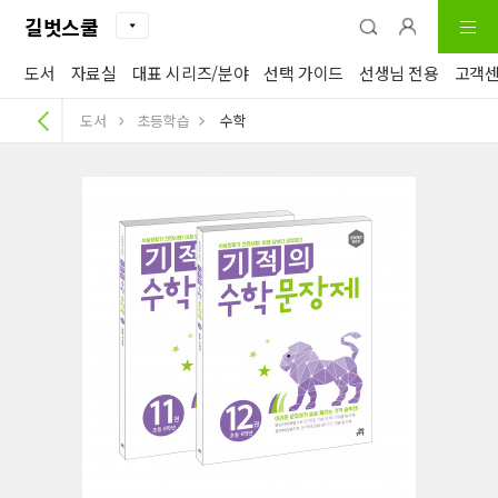
길벗스쿨
도서
자료실
대표 시리즈/분야
선택 가이드
선생님 전용
고객
도서
초등학습
수학