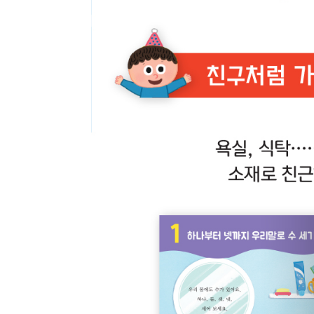
최근 이용 자료
내용
전자책
첨부
전자책
에 표기
내 문의/답변