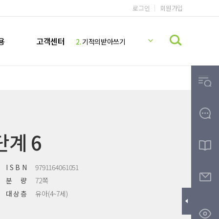
로그인
회원가입
1.
기적의 계산법
2.
기적의받아쓰기
용
고객센터
3.
기적의독해력
4.
기적의 영어리딩
5.
기적의파닉스
6.
기적의 계산법 5학년 9권 정답지
7.
미국교과서 READING
8.
기적의 계산법 5학년 10권 정답지
9.
기적받아쓰기
단계 6
10.
한글
I S B N
9791164061051
분 량
72쪽
대 상 층
유아(4~7세)