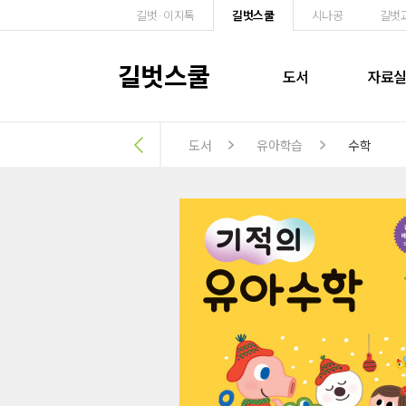
길벗·이지톡
길벗스쿨
시나공
길벗
길벗스쿨
도서
자료
도서
유아학습
수학