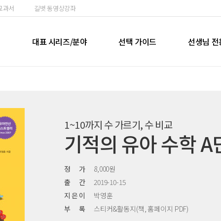
교과서
길벗 동영상강좌
실
대표 시리즈/분야
선택 가이드
선생님 전
1~10까지 수 가르기, 수 비교
기적의 유아 수학 A
정 가
8,000원
출 간
2019-10-15
지 은 이
박영훈
부 록
스티커&활동지(책, 홈페이지 PDF)