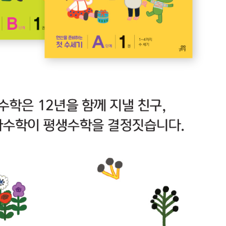
내용 문의
오류 제보
*
도서
기적의 유아 수학 A단계 6
내 서재
도서
기적의 유아 수학 A단계 6
N
구매 인증 도서
관심 도서
기호
쪽
*
* 여러 쪽이면 쉼표(,)로 구분해서 입력하세요.
기호 확인하는 방법
*
 :
뒷표지 아래쪽에 있는 바코드의 오른쪽 위 숫자