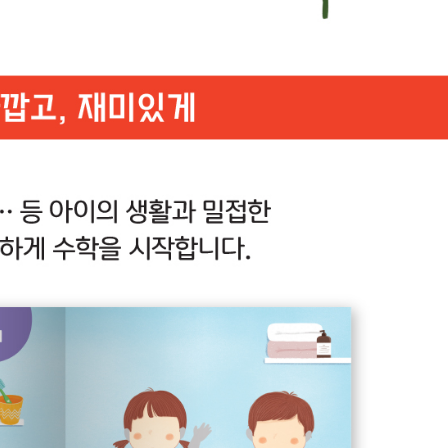
UR
*
(eBook) :
파일
동영상 강좌
찾아보
 앞 또는 뒷부분의 판권면 (발행인, 담당 편집자 등을 표시하는 곳) 중 ISBN
(예: 979-11-6050-407-1 05320로 된 곳의 뒤 다섯 자리 숫자 05320)
* 첨부파일은 10M 이내만 가능
문의하기
등록