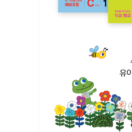
종류
인증
알림 메시지
문의
ISB
부가
문의 
부가
제목
종이책
도서 