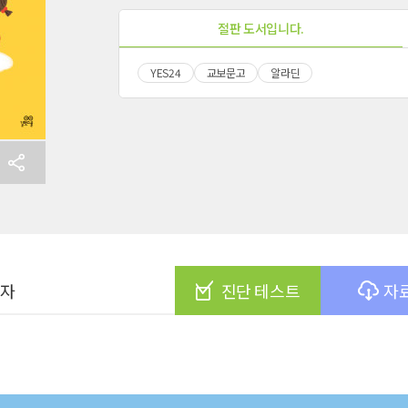
절판 도서입니다.
YES24
교보문고
알라딘
여자
진단 테스트
자