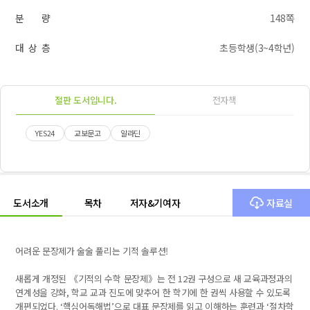
분 량
148쪽
대 상 층
초등학생(3~4학년)
절판 도서입니다.
전자책
YES24
교보문고
알라딘
도서소개
목차
저자&기여자
자료실
어려운 문장제가 술술 풀리는 기적 솔루션!
새롭게 개정된
《
기적의 수학 문장제
》
는 전
12
권 구성으로 새 교육과정과의
연계성을 강화
,
학교 교과 진도에 맞추어 한 학기에 한 권씩 사용할 수 있도록
개편되었다
. ‘
핵심어독해법
’
으로 대표 문장제를 읽고 이해하는 훈련과
‘
절차학