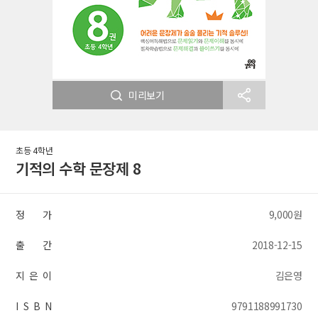
미리보기
초등 4학년
기적의 수학 문장제 8
정 가
9,000원
출 간
2018-12-15
지 은 이
김은영
I S B N
9791188991730