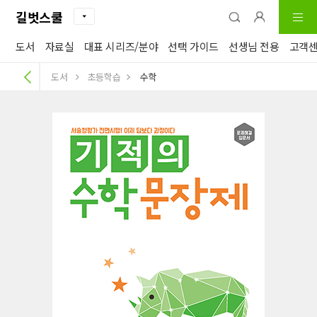
길벗스쿨
도서
자료실
대표 시리즈/분야
선택 가이드
선생님 전용
고객
도서
초등학습
수학