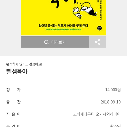
미리보기
완벽하지 않아도 괜찮아요!
뺄셈육아
정 가
14,000원
출 간
2018-09-10
지 은 이
고타케메구미,오가사와라마이
옮 긴 이
황소연