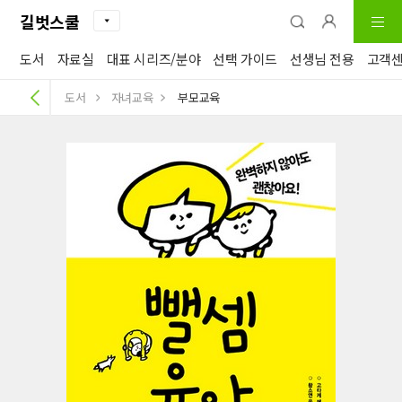
길벗스쿨
도서
자료실
대표 시리즈/분야
선택 가이드
선생님 전용
고객
도서
자녀교육
부모교육