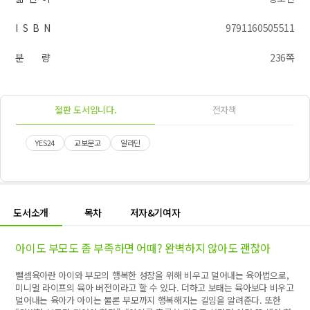
I S B N
9791160505511
분 량
236쪽
절판 도서입니다.
전자책
YES24
교보문고
알라딘
도서소개
목차
저자&기여자
아이도 부모도 좀 부족하면 어때? 완벽하지 않아도 괜찮아
뺄셈육아란 아이와 부모의 행복한 성장을 위해 비우고 덜어내는 육아법으로,
미니멀 라이프의 육아 버전이라고 할 수 있다. 더하고 보태는 육아보다 비우고
덜어내는 육아가 아이는 물론 부모까지 행복해지는 길임을 알려준다. 또한