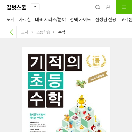
길벗스쿨
도서
자료실
대표 시리즈/분야
선택 가이드
선생님 전용
고객
도서
초등학습
수학