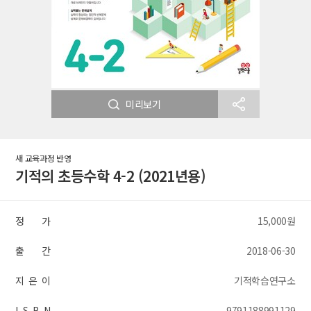
미리보기
새 교육과정 반영
기적의 초등수학 4-2 (2021년용)
정 가
15,000원
출 간
2018-06-30
지 은 이
기적학습연구소
I S B N
9791188991129