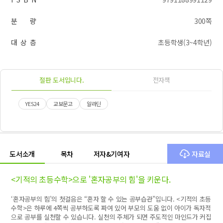
분 량
300쪽
대 상 층
초등학생(3~4학년)
절판 도서입니다.
전자책
YES24
교보문고
알라딘
도서소개
목차
저자&기여자
자료실
<기적의 초등수학>으로 '혼자공부의 힘'을 키운다.
‘혼자공부의 힘’의 첫걸음은 “혼자 할 수 있는 공부습관”입니다. <기적의 초등
수학>은 하루에 4쪽씩 공부하도록 짜여 있어 부모의 도움 없이 아이가 독자적
으로 공부를 실천할 수 있습니다. 실천의 주체가 되면 주도적인 마인드가 커집