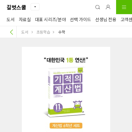
길벗스쿨
도서
자료실
대표 시리즈/분야
선택 가이드
선생님 전용
고객
도서
초등학습
수학