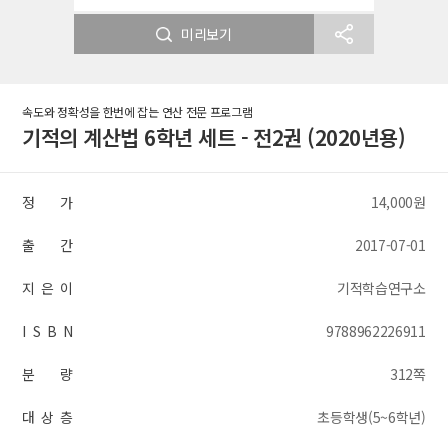
미리보기
속도와 정확성을 한번에 잡는 연산 전문 프로그램
기적의 계산법 6학년 세트 - 전2권 (2020년용)
정 가
14,000원
출 간
2017-07-01
지 은 이
기적학습연구소
I S B N
9788962226911
분 량
312쪽
대 상 층
초등학생(5~6학년)