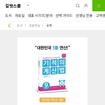
길벗스쿨
도서
자료실
대표 시리즈/분야
선택 가이드
선생님 전용
고객
도서
초등학습
수학