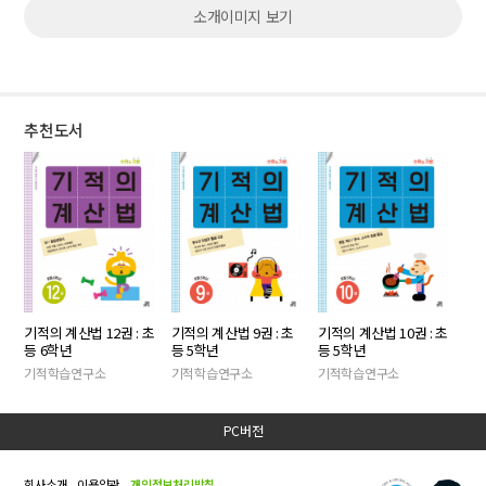
소개이미지 보기
추천도서
기적의 계산법 12권 : 초
기적의 계산법 9권 : 초
기적의 계산법 10권 : 초
등 6학년
등 5학년
등 5학년
기적학습연구소
기적학습연구소
기적학습연구소
PC버전
회사소개
이용약관
개인정보처리방침