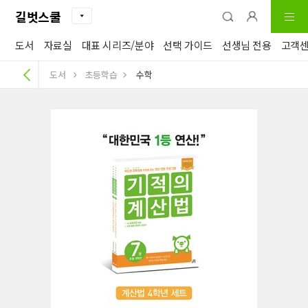
길벗스쿨
도서
자료실
대표 시리즈/분야
선택 가이드
선생님 전용
고객
도서
초등학습
수학