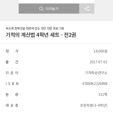
미리보기
속도와 정확성을 한번에 잡는 연산 전문 프로그램
기적의 계산법 4학년 세트 - 전2권
정 가
14,000원
출 간
2017-07-01
지 은 이
기적학습연구소
I S B N
9788962226898
분 량
312쪽
대 상 층
초등학생(3~4학년)