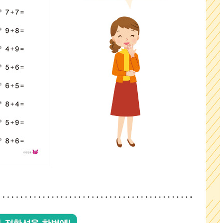
UR
*
(eBook) :
파일
동영상 강좌
찾아보
 앞 또는 뒷부분의 판권면 (발행인, 담당 편집자 등을 표시하는 곳) 중 ISBN
(예: 979-11-6050-407-1 05320로 된 곳의 뒤 다섯 자리 숫자 05320)
* 첨부파일은 10M 이내만 가능
문의하기
등록