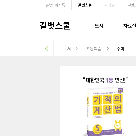
길벗·이지톡
길벗스쿨
시나공
길벗
길벗스쿨
도서
자료
도서
초등학습
수학