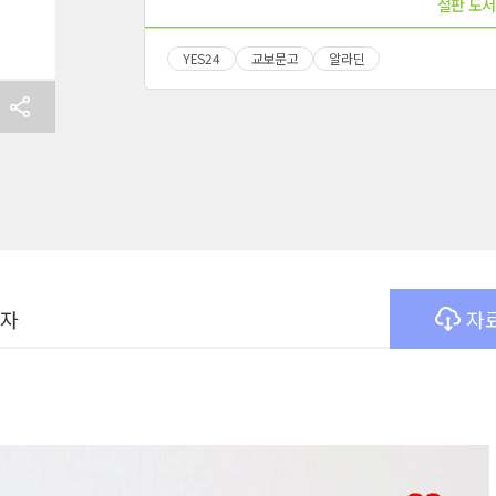
절판 도서
YES24
교보문고
알라딘
여자
자