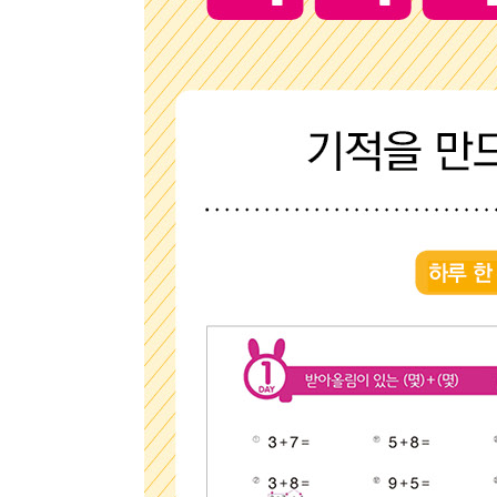
종류
인증
알림 메시지
문의
ISB
부가
문의 
부가
제목
종이책
도서 