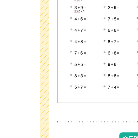
최근 이용 자료
내용
전자책
첨부
전자책
에 표기
내 문의/답변