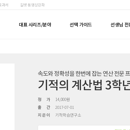
교과서
길벗 동영상강좌
실
대표 시리즈/분야
선택 가이드
선생님 전
속도와 정확성을 한번에 잡는 연산 전문 
기적의 계산법 3학년 
정 가
14,000원
출 간
2017-07-01
지 은 이
기적학습연구소