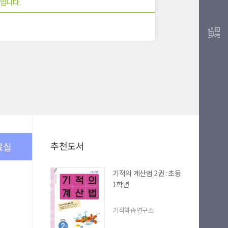
입니다.
추천도서
료실
기적의 계산법 2권 : 초등
1학년
기적학습연구소