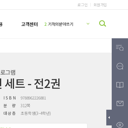
로그인
회원가입
1.
기적의 계산법
2.
기적의받아쓰기
용
고객센터
3.
기적의파닉스
4.
기적의독해력
5.
기적의 영어리딩
6.
기적의 계산법 5학년 9권 정답지
7.
미국교과서 READING
8.
기적의 계산법 5학년 10권 정답지
프로그램
9.
기적받아쓰기
세트 - 전2권
10.
기적의한글
I S B N
9788962226881
분 량
312쪽
대 상 층
초등학생(3~4학년)