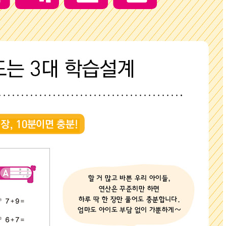
내용 문의
오류 제보
*
도서
기적의 계산법 3학년 세트 - 전2권
내 서재
도서
기적의 계산법 3학년 세트 - 전2권
N
구매 인증 도서
관심 도서
기호
쪽
*
* 여러 쪽이면 쉼표(,)로 구분해서 입력하세요.
기호 확인하는 방법
*
 :
뒷표지 아래쪽에 있는 바코드의 오른쪽 위 숫자