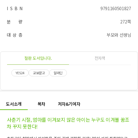
I S B N
9791160501827
분 량
272쪽
대 상 층
부모와 선생님
절판 도서입니다.
전자책
YES24
교보문고
알라딘
도서소개
목차
저자&기여자
사춘기 시절, 엄마를 이겨보지 않은 아이는 누구도 이겨볼 꿈조
차 꾸지 못한다!