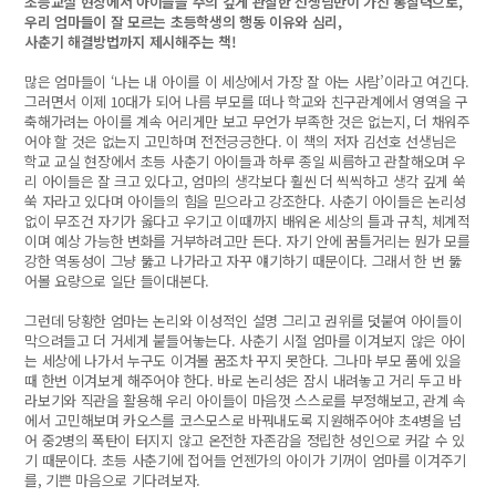
초등교실 현장에서 아이들을 주의 깊게 관찰한 선생님만이 가진 통찰력으로,
우리 엄마들이 잘 모르는 초등학생의 행동 이유와 심리,
사춘기 해결방법까지 제시해주는 책!
많은 엄마들이 ‘나는 내 아이를 이 세상에서 가장 잘 아는 사람’이라고 여긴다.
그러면서 이제 10대가 되어 나름 부모를 떠나 학교와 친구관계에서 영역을 구
축해가려는 아이를 계속 어리게만 보고 무언가 부족한 것은 없는지, 더 채워주
어야 할 것은 없는지 고민하며 전전긍긍한다. 이 책의 저자 김선호 선생님은
학교 교실 현장에서 초등 사춘기 아이들과 하루 종일 씨름하고 관찰해오며 우
리 아이들은 잘 크고 있다고, 엄마의 생각보다 훨씬 더 씩씩하고 생각 깊게 쑥
쑥 자라고 있다며 아이들의 힘을 믿으라고 강조한다. 사춘기 아이들은 논리성
없이 무조건 자기가 옳다고 우기고 이때까지 배워온 세상의 틀과 규칙, 체계적
이며 예상 가능한 변화를 거부하려고만 든다. 자기 안에 꿈틀거리는 뭔가 모를
강한 역동성이 그냥 뚫고 나가라고 자꾸 얘기하기 때문이다. 그래서 한 번 뚫
어볼 요량으로 일단 들이대본다.
그런데 당황한 엄마는 논리와 이성적인 설명 그리고 권위를 덧붙여 아이들이
막으려들고 더 거세게 붙들어놓는다. 사춘기 시절 엄마를 이겨보지 않은 아이
는 세상에 나가서 누구도 이겨볼 꿈조차 꾸지 못한다. 그나마 부모 품에 있을
때 한번 이겨보게 해주어야 한다. 바로 논리성은 잠시 내려놓고 거리 두고 바
라보기와 직관을 활용해 우리 아이들이 마음껏 스스로를 부정해보고, 관계 속
에서 고민해보며 카오스를 코스모스로 바꿔내도록 지원해주어야 초4병을 넘
어 중2병의 폭탄이 터지지 않고 온전한 자존감을 정립한 성인으로 커갈 수 있
기 때문이다. 초등 사춘기에 접어들 언젠가의 아이가 기꺼이 엄마를 이겨주기
를, 기쁜 마음으로 기다려보자.