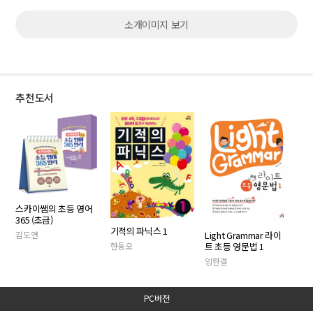
소개이미지 보기
추천도서
스카이쌤의 초등 영어
365 (초급)
기적의 파닉스 1
김도연
Light Grammar 라이
한동오
트 초등 영문법 1
임한결
PC버전