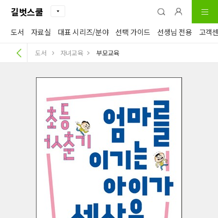
길벗스쿨
도서
자료실
대표 시리즈/분야
선택 가이드
선생님 전용
고객
도서
자녀교육
부모교육