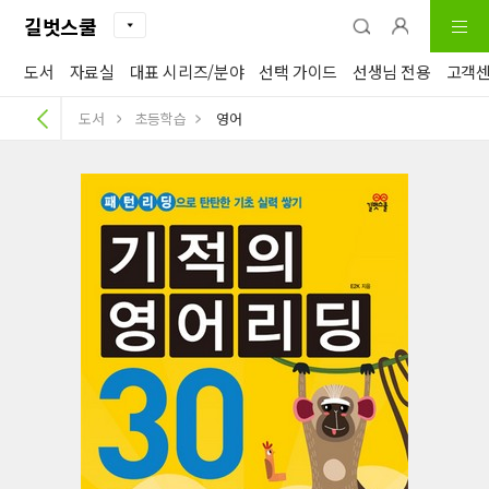
길벗스쿨
도서
자료실
대표 시리즈/분야
선택 가이드
선생님 전용
고객
도서
초등학습
영어