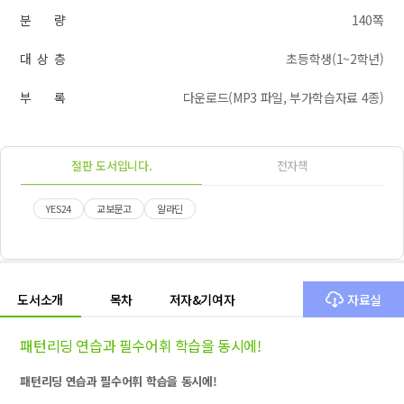
분 량
140쪽
대 상 층
초등학생(1~2학년)
부 록
다운로드(MP3 파일, 부가학습자료 4종)
절판 도서입니다.
전자책
YES24
교보문고
알라딘
도서소개
목차
저자&기여자
자료실
패턴리딩 연습과 필수어휘 학습을 동시에!
패턴리딩 연습과 필수어휘 학습을 동시에!