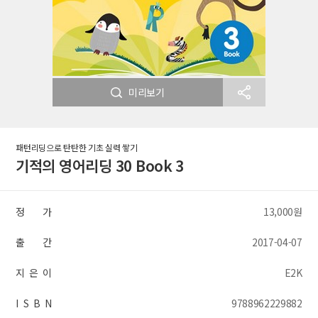
미리보기
패턴리딩으로 탄탄한 기초 실력 쌓기
기적의 영어리딩 30 Book 3
정 가
13,000원
출 간
2017-04-07
지 은 이
E2K
I S B N
9788962229882