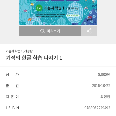
미리보기
기본자 학습 1, 개정판
기적의 한글 학습 다지기 1
정 가
8,000원
출 간
2016-10-22
지 은 이
최영환
I S B N
9788962229493