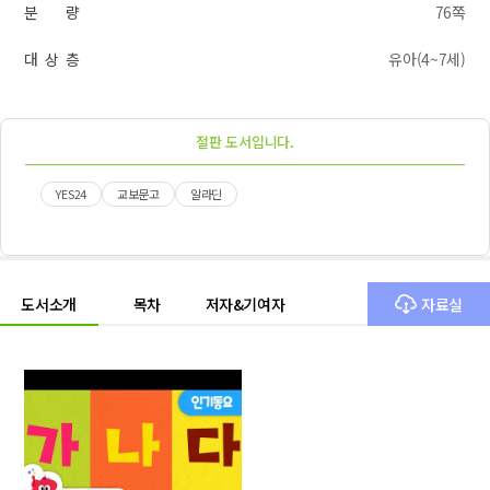
분 량
76쪽
대 상 층
유아(4~7세)
절판 도서입니다.
YES24
교보문고
알라딘
도서소개
목차
저자&기여자
자료실