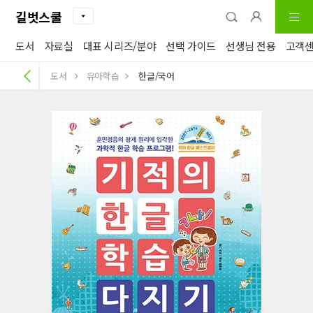
길벗스쿨
도서
자료실
대표 시리즈/분야
선택 가이드
선생님 전용
고객
도서
유아학습
한글/국어