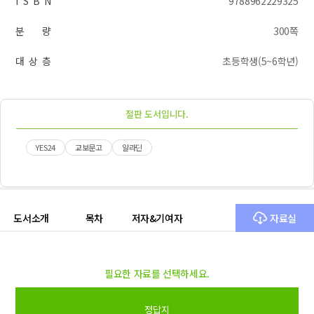
I S B N
9788962229325
분 량
300쪽
대 상 층
초등학생(5~6학년)
절판 도서입니다.
YES24
교보문고
알라딘
도서소개
목차
저자&기여자
자료실
필요한 자료를 선택하세요.
정답지