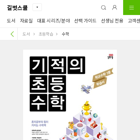
길벗스쿨
도서
자료실
대표 시리즈/분야
선택 가이드
선생님 전용
고객
도서
초등학습
수학