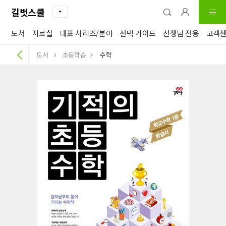
길벗스쿨
도서
자료실
대표 시리즈/분야
선택 가이드
선생님 전용
고객
도서
초등학습
수학