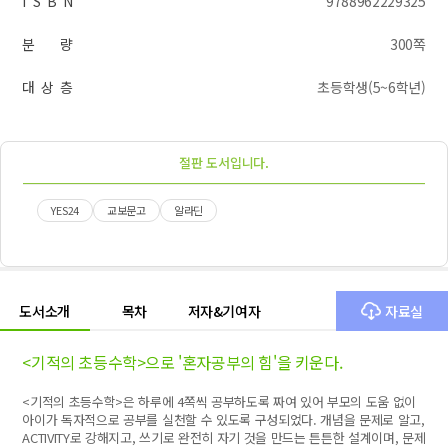
I S B N
9788962229325
분 량
300쪽
대 상 층
초등학생(5~6학년)
절판 도서입니다.
YES24
교보문고
알라딘
도서소개
목차
저자&기여자
자료실
<기적의 초등수학>으로 '혼자공부의 힘'을 키운다.
<기적의 초등수학>은 하루에 4쪽씩 공부하도록 짜여 있어 부모의 도움 없이
아이가 독자적으로 공부를 실천할 수 있도록 구성되었다. 개념을 문제로 알고,
ACTIVITY로 강해지고, 쓰기로 완전히 자기 것을 만드는 튼튼한 설계이며, 문제