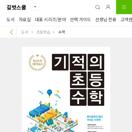
길벗스쿨
도서
자료실
대표 시리즈/분야
선택 가이드
선생님 전용
고객
도서
초등학습
수학