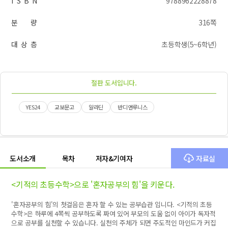
I S B N
9788962228878
분 량
316쪽
대 상 층
초등학생(5~6학년)
절판 도서입니다.
YES24
교보문고
알라딘
반디앤루니스
도서소개
목차
저자&기여자
자료실
<기적의 초등수학>으로 '혼자공부의 힘'을 키운다.
'혼자공부의 힘'의 첫걸음은 혼자 할 수 있는 공부습관 입니다. <기적의 초등
수학>은 하루에 4쪽씩 공부하도록 짜여 있어 부모의 도움 없이 아이가 독자적
으로 공부를 실천할 수 있습니다. 실천의 주체가 되면 주도적인 마인드가 커집