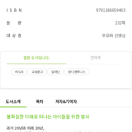
I S B N
9791186659403
분 량
232쪽
대 상 층
부모와 선생님
절판 도서입니다.
전자책
YES24
교보문고
알라딘
반디앤루니스
도서소개
목차
저자&기여자
불확실한 미래로 떠나는 아이들을 위한 열쇠
과거 20년과 미래 20년,