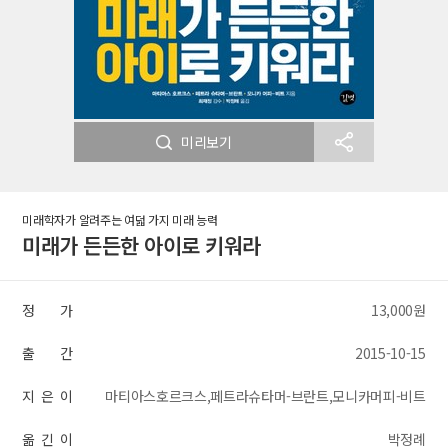
미리보기
미래학자가 알려주는 여덟 가지 미래 능력
미래가 든든한 아이로 키워라
정 가
13,000원
출 간
2015-10-15
지 은 이
마티아스호르크스,페트라슈타머-브란트,모니카머피-비트
옮 긴 이
박정례