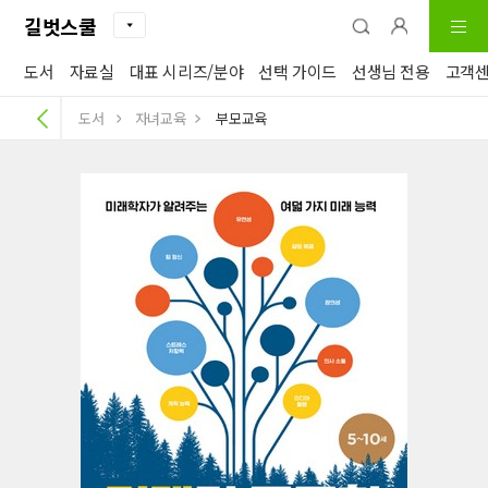
길벗스쿨
도서
자료실
대표 시리즈/분야
선택 가이드
선생님 전용
고객
도서
자녀교육
부모교육