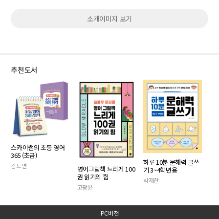
소개이미지 보기
추천도서
스카이쌤의 초등 영어
365 (초급)
하루 10분 문해력 글쓰
김도연
영어그림책 느리게 100
기 3~4학년용
권 읽기의 힘
박재찬
고광윤
PC버전