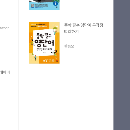
중학 필수 영단어 무작정
zation.
따라하기
기
 부분
한동오
플레이어