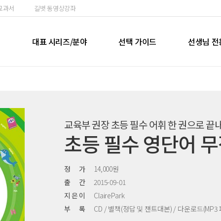
교과서
길벗 동영상강좌
실
대표 시리즈/분야
선택 가이드
선생님 전
교육부 권장 초등 필수 어휘 한 권으로 끝
초등 필수 영단어 
정 가
14,000원
출 간
2015-09-01
지 은 이
ClairePark
부 록
CD / 별책(정답 및 챈트대본) / 다운로드(MP