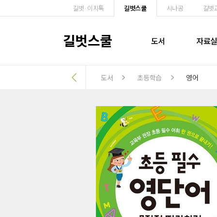
길벗·이지톡
길벗스쿨
시나공
길벗
길벗스쿨
도서
자료
도서
초등학습
영어