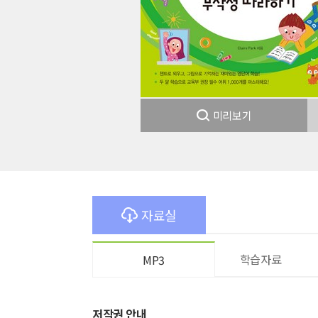
미리보기
종류
인증
알림 메시지
문의
ISB
부가
문의 
자료실
부가
학습자료
MP3
제목
종이책
도서 
최근 이용 자료
저작권 안내