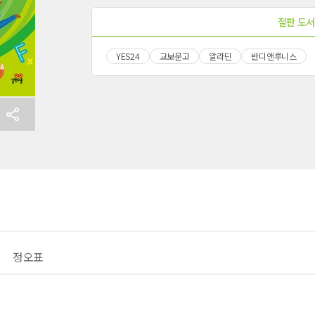
절판 도서
YES24
교보문고
알라딘
반디앤루니스
내용 문의
오류 제보
*
도서
초등 필수 영단어 무작정 따라하기
내 서재
도서
초등 필수 영단어 무작정 따라하기
N
구매 인증 도서
관심 도서
기호
쪽
*
* 여러 쪽이면 쉼표(,)로 구분해서 입력하세요.
기호 확인하는 방법
정오표
*
 :
뒷표지 아래쪽에 있는 바코드의 오른쪽 위 숫자
UR