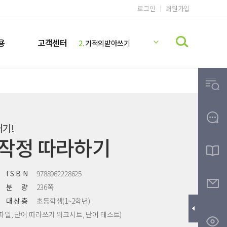
로그인
회원가입
1.
기적의 계산법
2.
기적의받아쓰기
용
고객센터
3.
기적의독해력
4.
기적의 영어리딩
5.
기적의파닉스
6.
기적의 계산법 5학년 9권 정답지
7.
미국교과서 READING
내기!
8.
기적의 계산법 5학년 10권 정답지
무작정 따라하기
9.
기적받아쓰기
10.
한글
I S B N
9788962228625
분 량
236쪽
대 상 층
초등학생(1~2학년)
3 파일, 단어 따라쓰기 워크시트, 단어 테스트)