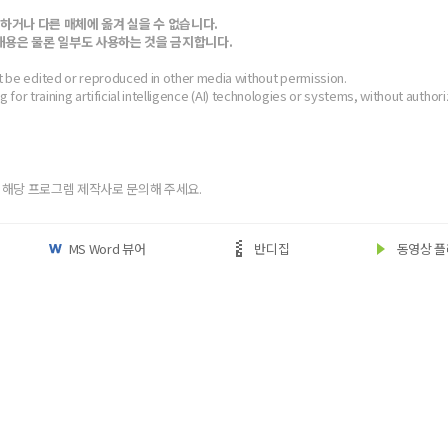
하거나 다른 매체에 옮겨 실을 수 없습니다.
*
 내용은 물론 일부도 사용하는 것을 금지합니다.
t be edited or reproduced in other media without permission.
ing for training artificial intelligence (AI) technologies or systems, without authori
(eBook) :
파일
동영상 강좌
찾아보
 앞 또는 뒷부분의 판권면 (발행인, 담당 편집자 등을 표시하는 곳) 중 ISBN
(예: 979-11-6050-407-1 05320로 된 곳의 뒤 다섯 자리 숫자 05320)
* 첨부파일은 10M 이내만 가능
 해당 프로그렘 제작사로 문의해 주세요.
문의하기
등록
MS Word 뷰어
반디집
동영상 