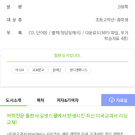
분 량
208쪽
대 상 층
초등고학년~중학생
부 록
CD, 단어장 / 별책(정답및해석) / 다운로드(MP3 파일, 부가
학습자료 4종)
절판 도서입니다.
YES24
교보문고
알라딘
반디앤루니스
도서소개
목차
저자&기여자
자료실
어학전문 출판사 길벗스쿨에서 탄생시킨 최신 미국교과서 리딩
교재!
<미국교과서 READING> 시리즈는 새로 개정된 미국 교과서의 최신 콘텐츠