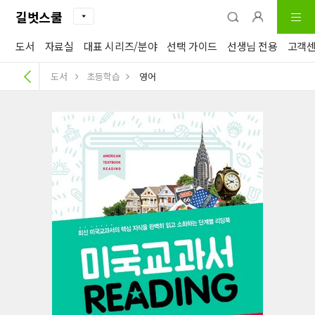
길벗스쿨
도서
자료실
대표 시리즈/분야
선택 가이드
선생님 전용
고객
도서
초등학습
영어