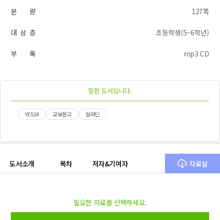
분 량
127쪽
대 상 층
초등학생(5~6학년)
부 록
mp3 CD
절판 도서입니다.
YES24
교보문고
알라딘
도서소개
목차
저자&기여자
자료실
필요한 자료를 선택하세요.