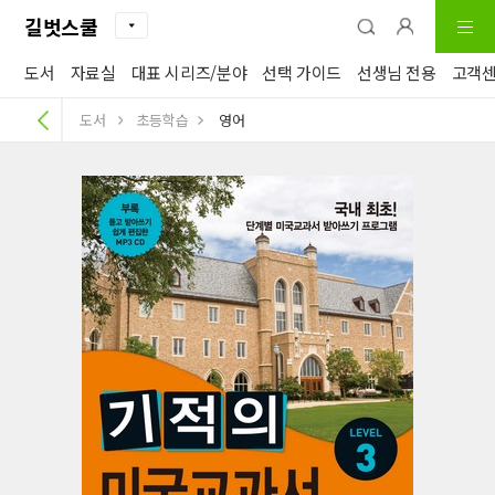
길벗스쿨
도서
자료실
대표 시리즈/분야
선택 가이드
선생님 전용
고객
도서
초등학습
영어