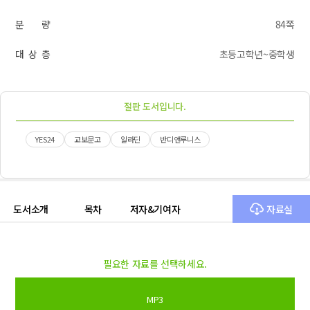
분 량
84쪽
대 상 층
초등고학년~중학생
절판 도서입니다.
YES24
교보문고
알라딘
반디앤루니스
도서소개
목차
저자&기여자
자료실
필요한 자료를 선택하세요.
MP3