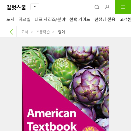
길벗스쿨
도서
자료실
대표 시리즈/분야
선택 가이드
선생님 전용
고객
도서
초등학습
영어