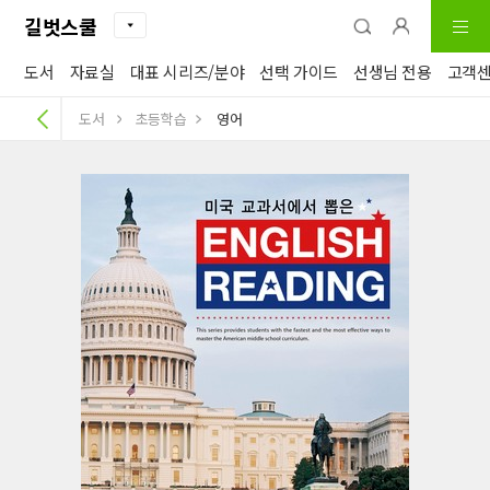
길벗스쿨
도서
자료실
대표 시리즈/분야
선택 가이드
선생님 전용
고객
도서
초등학습
영어