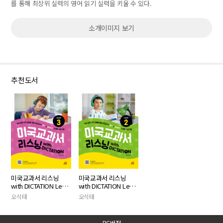
를 통해 최상위 실력의 영어 읽기 실력을 키울 수 있다.
소개이미지 보기
추천도서
미국교과서 리스닝
미국교과서 리스닝
with DICTATION Level
with DICTATION Level
3
2
오석태
오석태
PC버전