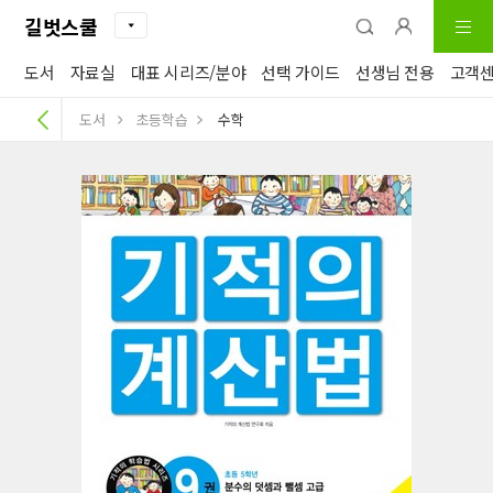
길벗스쿨
도서
자료실
대표 시리즈/분야
선택 가이드
선생님 전용
고객
도서
초등학습
수학