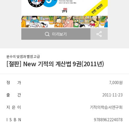
미리보기
분수의 덧셈과 뺄셈 고급
[절판] New 기적의 계산법 9권(2011년)
정 가
7,000원
출 간
2011-11-23
지 은 이
기적의학습서연구회
I S B N
9788962224078