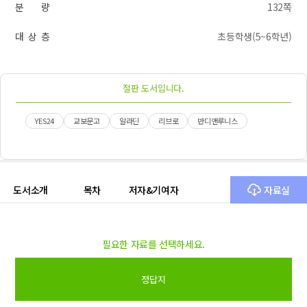
분 량
132쪽
대 상 층
초등학생(5~6학년)
절판 도서입니다.
YES24
교보문고
알라딘
리브로
반디앤루니스
도서소개
목차
저자&기여자
자료실
필요한 자료를 선택하세요.
정답지