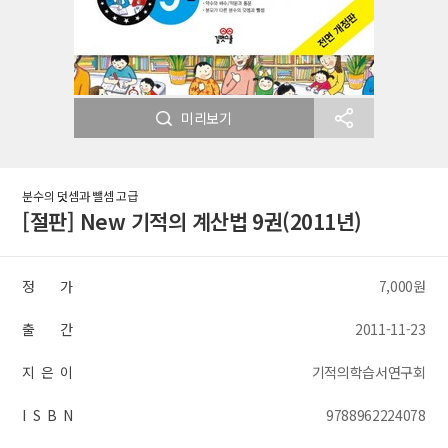
미리보기
분수의 덧셈과 뺄셈 고급
[절판] New 기적의 계산법 9권(2011년)
정 가
7,000원
출 간
2011-11-23
지 은 이
기적의학습서연구회
I S B N
9788962224078