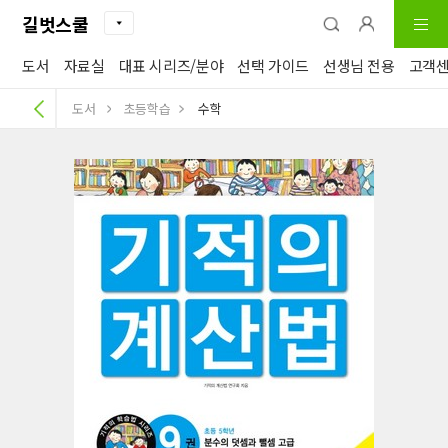
길벗스쿨
도서
자료실
대표 시리즈/분야
선택 가이드
선생님 전용
고객
도서
초등학습
수학