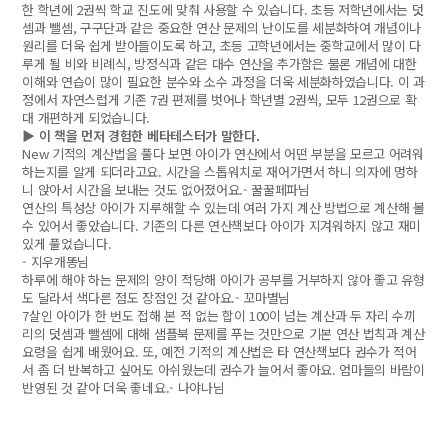
한 학년에 2권씩 학교 진도에 맞춰 사용할 수 있습니다. 초등 저학년에서는 덧
셈과 뺄셈, 구구단과 같은 중요한 연산 문제의 난이도를 세분화하여 개념이나
원리를 더욱 쉽게 받아들이도록 하고, 초등 고학년에서는 중학교에서 많이 다
루게 될 비와 비례식, 방정식과 같은 대수 연산을 추가함은 물론 개념에 대한
이해와 연습이 많이 필요한 분수와 소수 과정을 더욱 세분화하였습니다. 이 과
정에서 자연스럽게 기존 7권 편제를 벗어나 학년별 2권씩, 모두 12권으로 확
대 개편하게 되었습니다.
▶ 이 책을 먼저 경험한 베타테스터가 말한다.
New 기적의 계산법을 풀다 보면 아이가 연산에서 어떤 부분을 모르고 어려워
하는지를 알게 되더라고요. 시간을 스톱워치로 재어가면서 하니 의자에 멍하
니 앉아서 시간을 보내는 것도 없어졌어요.- 꿀꿀페파님
연산의 특성상 아이가 지루해할 수 있는데 여러 가지 계산 방법으로 계산해 볼
수 있어서 좋았습니다. 기존의 다른 연산책보다 아이가 지겨워하지 않고 재미
있게 풀었습니다.
- 지우개똥님
하루에 해야 하는 문제의 양이 적당해 아이가 공부를 거부하지 않아 좋고 유형
도 달라서 색다른 점도 장점인 것 같아요.- 꼬마별님
7살인 아이가 한 번도 접해 본 적 없는 합이 100이 넘는 계산과 두 자리 수끼
리의 덧셈과 뺄셈에 대해 샘플북 문제를 푸는 것만으로 기본 연산 법칙과 계산
요령을 쉽게 배웠어요. 또, 예전 기적의 계산법은 타 연산책보다 권수가 적어
서 좀 더 반복하고 싶어도 아쉬웠는데 권수가 늘어서 좋아요. 엄마들의 바람이
반영된 것 같아 더욱 좋네요.- 나야나님