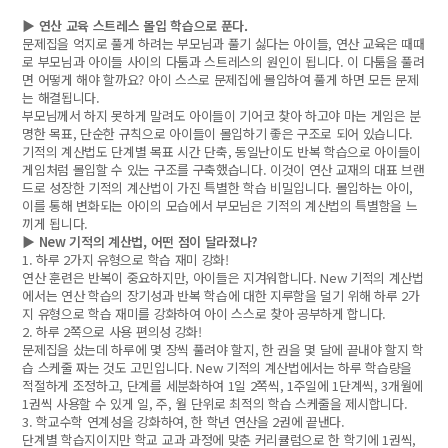
▶ 연산 교육 스트레스 몰입 학습으로 푼다.
문제집을 억지로 풀게 하려는 부모님과 풀기 싫다는 아이들, 연산 교육은 때때
로 부모님과 아이들 사이의 다툼과 스트레스의 원인이 됩니다. 이 다툼을 풀려
면 어떻게 해야 할까요? 아이 스스로 문제집에 몰입하여 풀게 하면 모든 문제
는 해결됩니다.
부모님께서 하지 못하게 말려도 아이들이 기어코 찾아 하고야 마는 게임은 분
명한 목표, 단순한 규칙으로 아이들이 몰입하기 좋은 구조로 되어 있습니다.
기적의 계산법도 단계별 목표 시간 단축, 동일난이도 반복 학습으로 아이들이
게임처럼 몰입할 수 있는 구조를 구축했습니다. 이것이 연산 교재의 대표 브랜
드로 성장한 기적의 계산법이 가진 특별한 학습 비밀입니다. 몰입하는 아이,
이를 통해 변화되는 아이의 모습에서 부모님은 기적의 계산법의 특별함을 느
끼게 됩니다.
▶ New 기적의 계산법, 어떤 점이 달라졌나?
1. 하루 2가지 유형으로 학습 재미 강화!
연산 훈련은 반복이 중요하지만, 아이들은 지겨워합니다. New 기적의 계산법
에서는 연산 학습의 장기성과 반복 학습에 대한 지루함을 덜기 위해 하루 2가
지 유형으로 학습 재미를 강화하여 아이 스스로 찾아 공부하게 합니다.
2. 하루 2쪽으로 사용 편의성 강화!
문제집을 샀는데 하루에 몇 장씩 풀려야 할지, 한 권을 몇 달에 끝내야 할지 학
습 스케줄 짜는 것도 고민입니다. New 기적의 계산법에서는 하루 학습량을
적절하게 조정하고, 단계를 세분화하여 1일 2쪽씩, 1주일에 1단계씩, 3개월에
1권씩 사용할 수 있게 일, 주, 월 단위로 최적의 학습 스케줄을 제시합니다.
3. 학교수학 연계성을 강화하여, 한 학년 연산을 2권에 끝낸다.
단계별 학습지이지만 학교 교과 과정에 맞춘 커리큘럼으로 한 학기에 1권씩,