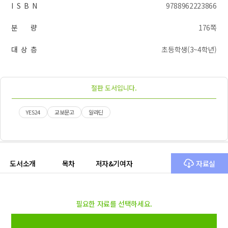
I S B N
9788962223866
분 량
176쪽
대 상 층
초등학생(3~4학년)
절판 도서입니다.
YES24
교보문고
알라딘
도서소개
목차
저자&기여자
자료실
필요한 자료를 선택하세요.