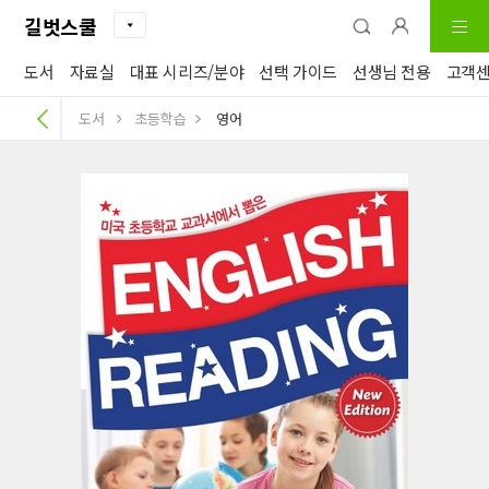
길벗스쿨
도서
자료실
대표 시리즈/분야
선택 가이드
선생님 전용
고객
도서
초등학습
영어