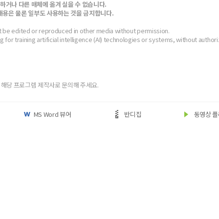
하거나 다른 매체에 옮겨 실을 수 없습니다.
*
 내용은 물론 일부도 사용하는 것을 금지합니다.
t be edited or reproduced in other media without permission.
ing for training artificial intelligence (AI) technologies or systems, without authori
(eBook) :
파일
동영상 강좌
찾아보
 앞 또는 뒷부분의 판권면 (발행인, 담당 편집자 등을 표시하는 곳) 중 ISBN
(예: 979-11-6050-407-1 05320로 된 곳의 뒤 다섯 자리 숫자 05320)
* 첨부파일은 10M 이내만 가능
 해당 프로그렘 제작사로 문의해 주세요.
문의하기
등록
MS Word 뷰어
반디집
동영상 