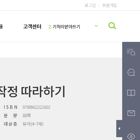
로그인
회원가입
1.
기적의 계산법
용
고객센터
2.
기적의받아쓰기
3.
기적의파닉스
4.
기적의독해력
5.
기적의 영어리딩
6.
기적의 계산법 5학년 9권 정답지
7.
미국교과서 READING
는
8.
기적의 계산법 5학년 10권 정답지
작정 따라하기
9.
기적받아쓰기
10.
기적의한글
I S B N
9788962221602
분 량
88쪽
대 상 층
유아(4~7세)