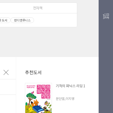
전자책
가 도서
반디앤루니스
마이길벗
최근 열람 도서
추천도서
기적의 파닉스 리딩 1
문단열,이지영
L 복사