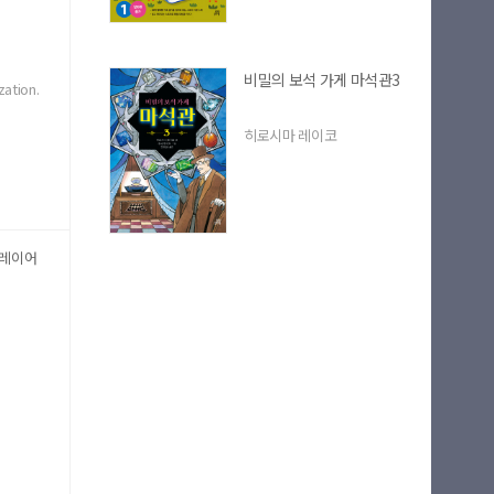
비밀의 보석 가게 마석관3
zation.
기
 부분
히로시마 레이코
플레이어