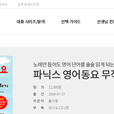
교과서
길벗 동영상강좌
실
대표 시리즈/분야
선택 가이드
선생님 전
노래만 들어도 영어 단어를 술술 읽게 되
파닉스 영어동요 무
정 가
12,000원
출 간
2009-07-27
지 은 이
줄리황
부 록
오디오 CD 2장