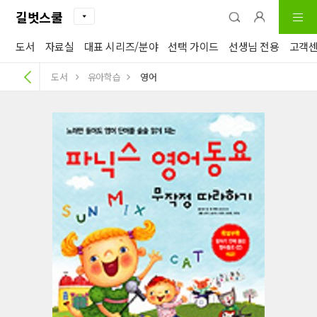
길벗스쿨
도서
자료실
대표 시리즈/분야
선택 가이드
선생님 전용
고객
도서
유아학습
영어