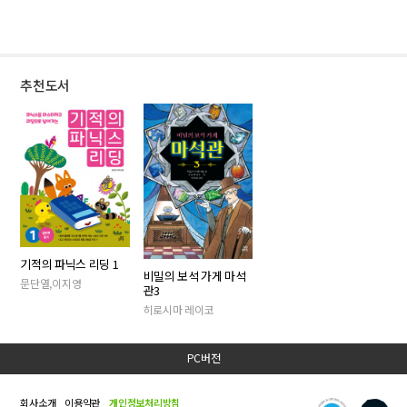
추천도서
기적의 파닉스 리딩 1
비밀의 보석 가게 마석
문단열,이지영
관3
히로시마 레이코
PC버전
회사소개
이용약관
개인정보처리방침