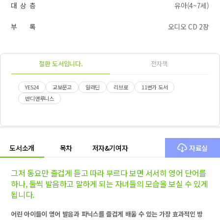
대 상 층
유아(4~7세)
부 록
오디오 CD 2장
절판 도서입니다.
전자책
YES24
교보문고
알라딘
리브로
11번가 도서
반디앤루니스
도서소개
목차
저자&기여자
자료실
그저 동요만 즐겁게 듣고 따라 부르다 보면 서서히 영어 단어를
하나, 둘씩 발음하고 말하게 되는 자녀들의 모습을 보실 수 있게
됩니다.
어린 아이들이 영어 발음과 파닉스를 즐겁게 배울 수 있는 가장 효과적인 방