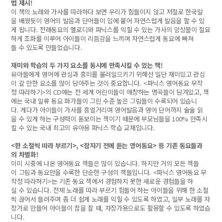
법 제시!
이 책의 노래와 가사를 따라하다 보면 우리가 힘들이지 않고 저절로 한국말
을 배웠듯이 영어의 발음과 단어들이 입에 붙어 자연스럽게 발음을 할 수 있
게 됩니다. 전래동요의 멜로디와 파닉스를 익힐 수 있는 가사의 앙상블이 절묘
하게 조화를 이루어 아이들이 리듬감을 느끼며 자연스럽게 동요에 빠져
들 수 있도록 만들었습니다.
재미와 학습의 두 가지 요소를 동시에 만족시킬 수 있는 책!
유아들에게 영어에 관심과 흥미를 불러일으키기 위해선 일단 재미있고 관심
이 갈 만한 요소를 많이 담아주는 것이 중요합니다. <파닉스 영어동요 무작
정 따라하기>의 CD에는 전 세계 어린이들이 애창하는 명곡들이 담겨있고, 책
에는 국내 일류 동요 화가들이 그린 수준 높은 그림들이 수록되어 있습니
다. 게다가 아이들이 가사를 흥얼거리며 영어발음과 영어 단어까지 술술 읽
을 수 있게 하는 구성력이 돋보이는 책이기 때문에 부모님들을 100% 만족시
킬 수 있는 국내 최고의 유아용 파닉스 학습 교재입니다.
<한 소절씩 따라 부르기>, <잠자기 전에 듣는 영어동요> 등 기존 동요들과
의 차별화!
이미 시중에 나온 영어동요 책들은 많이 있습니다. 하지만 거의 모든 책들
이 그림과 동요만을 수록한 단순한 구성의 책들입니다. <파닉스 영어동요 무
작정 따라하기>는 기존 동요 책에서 경험하지 못한 새로운 경험들을 하
실 수 있습니다. 전체 노래를 따라 부르기 힘들어 하는 아이들을 위해 한 소절
씩 끊어서 들려주며 좀 더 쉽게 노래를 익힐 수 있도록 하였고, 일부 노래를 자
장가로 만들어 아이들이 잠을 잘 때, 자장가용으로도 활용할 수 있도록 하였습
니다.