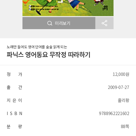
미리보기
노래만 들어도 영어 단어를 술술 읽게 되는
파닉스 영어동요 무작정 따라하기
정 가
12,000원
출 간
2009-07-27
지 은 이
줄리황
I S B N
9788962221602
분 량
88쪽