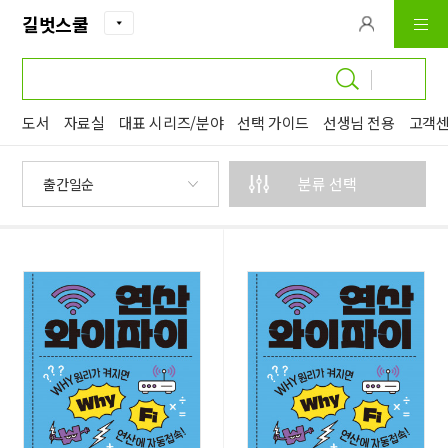
길벗스쿨
입력 내용 삭제
도서
자료실
대표 시리즈/분야
선택 가이드
선생님 전용
고객
분류 선택