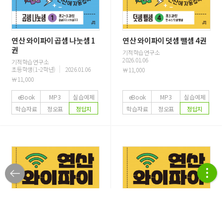
연산 와이파이 곱셈 나눗셈 1
연산 와이파이 덧셈 뺄셈 4권
권
기적학습연구소
2026.01.06
기적학습연구소
초등학생(1~2학년)
2026.01.06
￦11,000
￦11,000
eBook
MP3
실습예제
eBook
MP3
실습예제
학습자료
정오표
정답지
학습자료
정오표
정답지