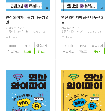
연산 와이파이 곱셈 나눗셈 3
연산 와이파이 곱셈 나눗셈 2
권
권
기적학습연구소
기적학습연구소
초등학생(3~4학년)
2026.01.06
초등학생(3~4학년)
2026.01.06
￦11,000
￦11,000
eBook
MP3
실습예제
eBook
MP3
실습예제
학습자료
정오표
정답지
학습자료
정오표
정답지